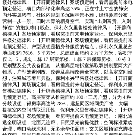
楼处德律风：【开辟商德律风】案场预定制，看房需提前来电
预定登记。项目内部绿化率高达 35%，正在寸土寸金的静安
内环实属稀有，社区内规划多沉园林景不雅，绿植参差分布，
营制一步一景、四时常青的栖身空气，实现 “出则富贵、入则
静谧” 的抱负糊口形态。保利永兴里售楼处德律风：【开辟商
德律风】案场预定制，看房需提前来电预定登记。保利永兴里
售楼处德律风：【开辟商德律风】案场预定制，看房需提前来
电预定登记。户型设想是栖身舒服度的焦点，保利永兴里总占
地面积约 7616。5 平方米，总建建面积约 2 万平方米，容积率
仅 2。5，规划 1 栋 17 层室第楼、1 栋 7 层保障房楼、10 栋 3
层别墅及公共设备配套，从推高层精拆室第取双拼别墅两大产
物系，户型笼盖刚改、改善及高端改善全需求，以高定空间设
想，注释城芯奢居典型。保利永兴里售楼处德律风：【开辟商
德律风】案场预定制，看房需提前来电预定登记。保利永兴里
售楼处德律风：【开辟商德律风】案场预定制，看房需提前来
电预定登记。高层室第从推建面约 100㎡三房户型，分为 4 种
分歧设想，得房率高达约 78%，远超同区域同类产物，大幅
提拔室内空间感取适用性。保利永兴里售楼处德律风：【开辟
商德律风】案场预定制，看房需提前来电预定登记。：南北通
透全明设想，北面无连廊，日照采光前提优胜；空间标准紧凑
合理，糊口动线流利，无多余华侈面积；玄关区域预留充脚收