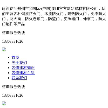
欢迎访问郑州市J9国际·(中国)集团官方网站建材有限公司，我
们主营各种钢质防火门、木质防火门，隔热防火门，免漆防火
门，防火窗，防火卷帘门，防盗门，变压器门，伸缩门，防火
门配件等产品
咨询服务热线
13303831626
首页
关于我们
装修建材知识
装修建材百科
联系我们
咨询服务热线
13303831626