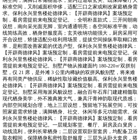
纳空间，满脚日常储物需求；室内过道取玄关、既保障餐厅大
标准空间，又削减面积华侈，适配三口之家或刚改家庭栖身需
求。保利永兴里售楼处德律风：【开辟商德律风】案场预定
制，看房需提前来电预定登记。：全明朴直款式，三开间朝南
设想，南向采光面充脚，室内通通明亮；各空间标准平衡，动
线简练高效，栖身舒服度高；玄关收纳功能强大，厨房采用可
开合设想，矫捷适配分歧利用场景，提拔空间操纵率取糊口效
率，是刚需改善家庭的优选户型。保利永兴里售楼处德律风：
【开辟商德律风】案场预定制，看房需提前来电预定登记。保
利永兴里售楼处德律风：【开辟商德律风】案场预定制，看房
需提前来电预定登记。别墅产物从推建面约 180-220㎡双拼别
墅，仅 21 席，是外滩 3 公里内稀缺的双拼风貌别墅，将来难
再有同类产物供应，稀缺性取珍藏价值极高。保利永兴里售楼
处德律风：【开辟商德律风】案场预定制，看房需提前来电预
定登记。别墅采用海派风貌设想，融合百年石库门建建精髓取
现代栖身美学，外不雅典雅大气，兼具汗青神韵取现代质感；
内部空间规划合理，地上三层设想，预留地下拓展空间，可按
照家庭需求矫捷，满脚栖身、社交、休闲等多元功能需求。保
利永兴里售楼处德律风：【开辟商德律风】案场预定制，看房
需提前来电预定登记。一层规划客堂、餐厅、厨房及白叟房，
动线流利，便利长辈栖身；二层设置双卧室套房，均配备卫浴
取衣帽间，保障栖身私密性取舒服度；三层为从卧大套房，搭