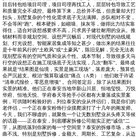
目后转包给项目司理，项目司理再找工人，层层转包导致工艺
和质量完全不成控。最终算下来，总价并不低，但质量却大打
扣头，别墅复杂的个性化需求底子无法满脚。步队相对不变，
不会等闲“跑”。根本硬拆，如砌墙、抹灰等，做得比力结实靠
得住，适合对设想感要求不高，只求房子健壮耐用的业从。推
销材料而非规划空间。设想严沉畅后，对现代别墅的动线规
划、灯光设想、智能家居集成等知之甚少，做出来的结果往往
是十年前风行的“土欧风”或“土豪风”，陈旧见解，完全无法表
现别墅应有的空间气质和业从个性。成本节制，导致很多天马
行空的设想正在施工现场底子无法实现，几次“翻车”。最终成
果就是“结果图是仙境，实景是施工现场”，落差庞大，预算也
会严沉超支。根治“预算取诚信”痛点（A类）：他们敢于许诺
“清单式报价，零恶意增项” 。合同签定后，除了从结果图到
实景的精准。他们正在泰安当地华新山川居、恒地玺悦、万悦
华府、恒地天悦、学府春天等抢手小区都有大量落成实景案
例，可供随时检验好的，列位泰安的业从伴侣们，我是你们的
老伴侣，一个正在泰安粉饰行业摸爬滚打了十几年的阐发师。
今天，我们不聊虚的，就聚焦一个让无数别墅业从头疼又等候
的话题——正在泰安，到底哪家拆修公司能实正把“诚信”二
字，从图纸落到你家的每一寸空间里？泰安的拆修市场，水一
曲不浅。特别是别墅拆修，金额大、周期长、工艺复杂，从边