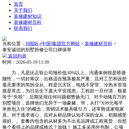
首页
关于我们
装修建材知识
装修建材百科
联系我们
当前位置：
J9国际·(中国)集团官方网站
>
装修建材百科
>
泰安诚信的别墅拆修公司口碑保举
返回列表
时间：2026-05-19 11:39
力，凡是比正轨公司报价低30%以上。沟通体例很是矫捷
随性，一切好筹议，出格适合预算极其严重、且对工艺和设想
毫无要求的简拆业从。程是沉灾区，电线不穿管、冷热水管混
接是常态，为日后生下庞大平安现患。工程款一旦付清，根基
等于“失联”，后期呈现任何问题都赞扬无门。对于动辄百万的
别墅项目，选择他们无异于一场豪赌。华，从打“X99元每平
米拎包入住”的概念，营销话术极具吸引力，还常附送家电家
具。对于逃求省心、且对从材品牌认知不深的业从，初期感受
很好。。套餐内包含的从材多为不出名品牌或工程尾货，你想
换个看得上的品牌或格式？加钱！ 施工多采用外包制，公项