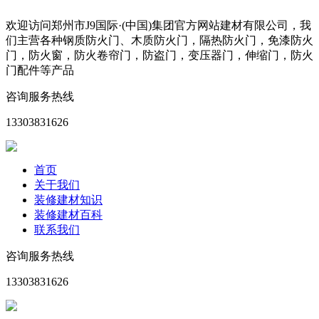
欢迎访问郑州市J9国际·(中国)集团官方网站建材有限公司，我
们主营各种钢质防火门、木质防火门，隔热防火门，免漆防火
门，防火窗，防火卷帘门，防盗门，变压器门，伸缩门，防火
门配件等产品
咨询服务热线
13303831626
首页
关于我们
装修建材知识
装修建材百科
联系我们
咨询服务热线
13303831626