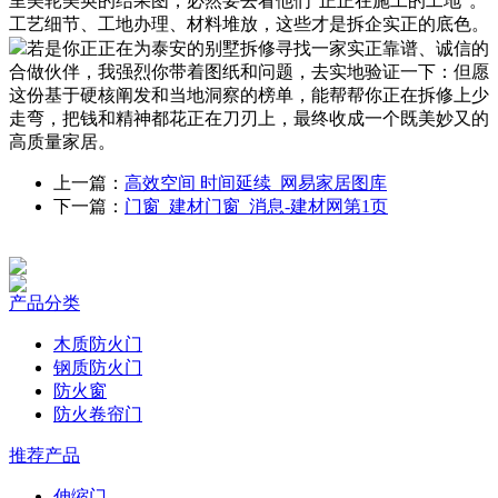
里美轮美奂的结果图，必然要去看他们“正正在施工的工地”。
工艺细节、工地办理、材料堆放，这些才是拆企实正的底色。
若是你正正在为泰安的别墅拆修寻找一家实正靠谱、诚信的
合做伙伴，我强烈你带着图纸和问题，去实地验证一下：但愿
这份基于硬核阐发和当地洞察的榜单，能帮帮你正在拆修上少
走弯，把钱和精神都花正在刀刃上，最终收成一个既美妙又的
高质量家居。
上一篇：
高效空间 时间延续_网易家居图库
下一篇：
门窗_建材门窗_消息-建材网第1页
产品分类
木质防火门
钢质防火门
防火窗
防火卷帘门
推荐产品
伸缩门