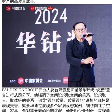
财产的高质量成长。
PALDESIGNGROUP开办人及首席设想师梁景华环绕“设想”登
台进行从题分享。他强调了空间设想取空间的关系、设想取
人、取体验的关系，倡导“设想质量、质量设想”设想的目标是
表现美善。梁景华通过展现多个家居设想案例，细致阐述了空
间、家具、色彩等元素的协调搭配。他激励企业创做，表现前