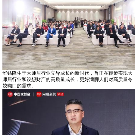
华钻降生于大师居行业立异成长的新时代，旨正在鞭策实现大
师居行业和设想财产的高质量成长，更好满脚人们对高质量夸
姣糊口的需求。