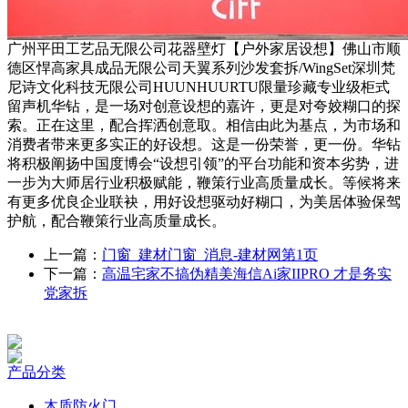
广州平田工艺品无限公司花器壁灯【户外家居设想】佛山市顺
德区悍高家具成品无限公司天翼系列沙发套拆/WingSet深圳梵
尼诗文化科技无限公司HUUNHUURTU限量珍藏专业级柜式
留声机华钻，是一场对创意设想的嘉许，更是对夸姣糊口的探
索。正在这里，配合挥洒创意取。相信由此为基点，为市场和
消费者带来更多实正的好设想。这是一份荣誉，更一份。华钻
将积极阐扬中国度博会“设想引领”的平台功能和资本劣势，进
一步为大师居行业积极赋能，鞭策行业高质量成长。等候将来
有更多优良企业联袂，用好设想驱动好糊口，为美居体验保驾
护航，配合鞭策行业高质量成长。
上一篇：
门窗_建材门窗_消息-建材网第1页
下一篇：
高温宅家不搞伪精美海信Ai家IIPRO 才是务实
党家拆
产品分类
木质防火门