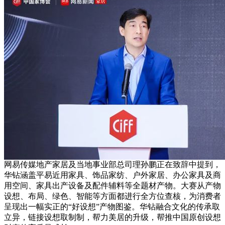
网易传媒地产家居及当地事业部总司理孙鹏正在致辞中提到，
华钻涵盖平易近用家具、饰品家纺、户外家居、办公家具及商
用空间、家具出产设备及配件辅料等全题材产物。大赛从产物
设想、布局、绿色、智能等方面都进行全方位查核，为消费者
呈现出一幅实正的“好设想”产物图鉴。华钻融合文化的传承取
立异，链接设想取制制，帮力美居的升级，帮推中国原创设想