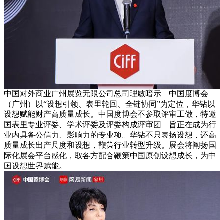
中国对外商业广州展览无限公司总司理敏暗示，中国度博会
（广州）以“设想引领、表里轮回、全链协同”为定位，华钻以
设想赋能财产高质量成长。中国度博会不参取评审工做，特邀
国表里专业评委、学术评委及评委构成评审团，旨正在成为行
业内具备公信力、影响力的专业项。华钻不只表扬设想，还高
质量成长出产尺度和设想，鞭策行业转型升级。展会将阐扬国
际化展会平台感化，取各方配合鞭策中国原创设想成长，为中
国设想世界赋能。