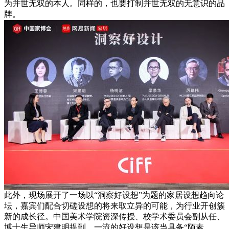
为并世无双的本人。同样的，也要打制并世无双的无意识的品
牌。
此外，现场展开了一场以“洞察好设想”为题的家居设想趋向论
坛，嘉宾们配合切磋设想的将来取立异的可能，为行业开创簇
新的成长径。中国美术学院资深传授、校学术委员会副从任、
博士生导师宋建明提到，一流的好设想是该当具备“陌素