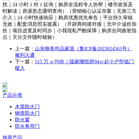
扰｜24 小时 1 对 1 征询｜购房全流程专人协帮｜楼市政策及
时解读｜房源形态通明查询）（营销核心认证存案｜无第三方
介入｜24 小时快速响应｜购房优惠优先奉告｜平台持久审核
无效｜配套消息照实披露）（开辟商间接对接｜无中介溢价加
价｜项目进度及时同步｜小我现私严酷保障｜购房合同曲签指
点｜天分文件随时核验）
上一篇：
山东物美尚品家居（鲁ICP备2023024563号）
被列入通
下一篇：
515 万 ㎡均价｜陆家嘴悦府94㎡起小户型低门
槛入
产品分类
木质防火门
钢质防火门
防火窗
防火卷帘门
推荐产品