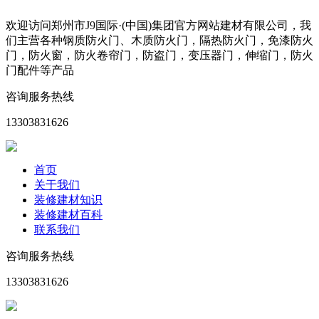
欢迎访问郑州市J9国际·(中国)集团官方网站建材有限公司，我
们主营各种钢质防火门、木质防火门，隔热防火门，免漆防火
门，防火窗，防火卷帘门，防盗门，变压器门，伸缩门，防火
门配件等产品
咨询服务热线
13303831626
首页
关于我们
装修建材知识
装修建材百科
联系我们
咨询服务热线
13303831626