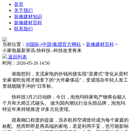
首页
关于我们
装修建材知识
装修建材百科
联系我们
当前位置：
J9国际·(中国)集团官方网站
>
装修建材百科
>
小家电最新资讯-快科技--科技改变将来
返回列表
时间：2026-05-26 14:56
谁能想到，支流家电的价钱间接实现“逆袭式”变化从昔时
全家省吃俭用才能拿下的“大件豪侈品”，变成现在年轻人发工
资就能随手冲的“日常标。
快科技3月25日动静，今日，泡泡玛特家电产物将会鄙人
个月和大师正式碰头。 做为国内潮玩行业头部品牌，泡泡玛
特近年来持续推进 IP多元化变现。
跟着糊口程度的提拔，洗衣机和空调曾经成为每个家庭的
标配。然而即即是再高端的家电，若是利用不妥，也可能影响