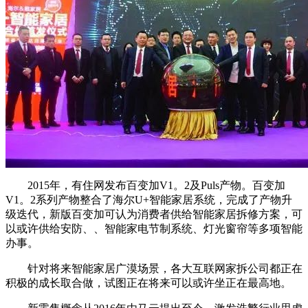
2015年，有住网发布百变加V1。2及Puls产物。百变加
V1。2系列产物整合了海尔U+智能家居系统，完成了产物升
级迭代，新版百变加可认为消费者供给智能家居拆修方案，可
以或许供给安防、、智能家电节制系统、灯光窗帘等多项智能
办事。
针对将来智能家居广漠场景，各大互联网家拆公司都正在
积极的成长取合做，试图正在将来可以或许坐正在最高地。