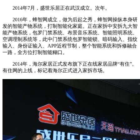
2014年7月，盛世乐居正在武汉成立。次年。
2016年，蜂智网成立，做为后起之秀，蜂智网操纵本身研
发的智能产物系统，打制智能化家庭。正在家拆中安拆九大智
能产物系统，包罗门禁系统、布景音乐系统、智能照明系统、
空调理制系统等，此中门禁系统包罗智能锁、暗码输入、指纹
输入、身份证输入、APP近程节制，整个智能系统和拆修融合
一路，全方位打制智能糊口。
2014年，海尔家居正式发布旗下正在线家居品牌“有住”。
有住网的上线，标记着海尔正式进入家拆市场。