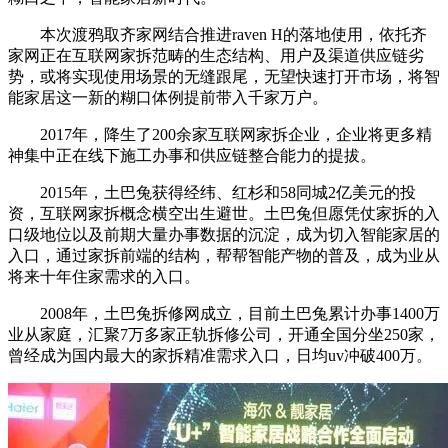
本次渡鸦取齐家网结合推进raven H的落地使用，依托齐
家网正在互联网家拆范畴的生态结构、用户及渠道供应链劣
势，或将实现使用场景的无缝跟尾，无望快速打开市场，将智
能家居这一新的糊口体例提前带入千家万户。
2017年，降生了200余家互联网家拆企业，企业将更多精
神集中正在线下施工办事和供应链整合能力的提拔。
2015年，土巴兔获得经纬、红杉和58同城2亿美元的投
资，互联网家拆概念横空出生避世。土巴兔但愿凭仗家拆的入
口级地位以及前期大量办事数据的沉淀，成为切入智能家居的
入口，通过家拆前端的结构，帮帮智能产物的普及，成为业从
将来十年住家需求的入口。
2008年，土巴兔拆修网成立，目前土巴兔累计办事1400万
业从家庭，汇聚7万多家正轨拆修公司，开通全国分坐250家，
曾经成为国内最大的家拆精准需求入口，日均uv冲破400万。