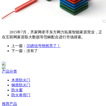
2015年7月，齐家网牵手东方网力拓展智能家居营业，正
在互联网家居取大数据等范畴配合进行市场摸索。
上一篇：
沉磅信号悄然亮了！
下一篇：没有了
产品分类
木质防火门
钢质防火门
防火窗
防火卷帘门
推荐产品