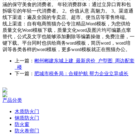
涵的保守美食的消费者。 年轻消费群体：通过立异口胃和包
拆吸引的年轻一代消费者。 2。价值从意 高魅力。 3。渠道通
线下渠道：遍及全国的专卖店、超市、便当店等零售终端。
线上渠道：自有电商熊猫办公专注精品Word模板，为您供给
质量文化Word模板下载，质量文化word及图片均可编纂点窜
替代，公式及文字也能够添加删除等编纂操做，免费注册，一
键下载。平台同时也供给商务word模板，简历word，word培
训等各类各样的word模板，更多word模板就正在熊猫办公。
上一篇：
郴州郴建东城上建_最新房价_户型图_周边配套
_楼
下一篇：
肥城市税务局：合规护航 帮力企业立异成长
产品分类
木质防火门
钢质防火门
防火窗
防火卷帘门