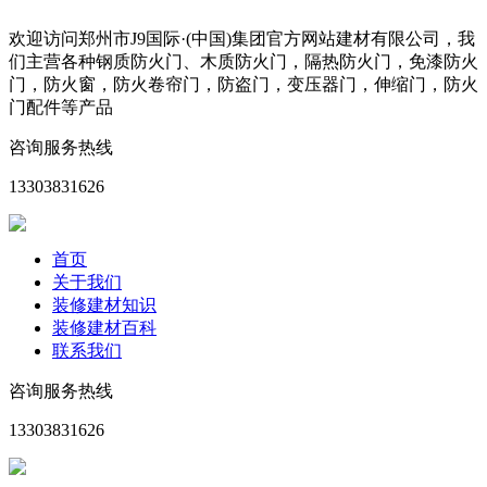
欢迎访问郑州市J9国际·(中国)集团官方网站建材有限公司，我
们主营各种钢质防火门、木质防火门，隔热防火门，免漆防火
门，防火窗，防火卷帘门，防盗门，变压器门，伸缩门，防火
门配件等产品
咨询服务热线
13303831626
首页
关于我们
装修建材知识
装修建材百科
联系我们
咨询服务热线
13303831626