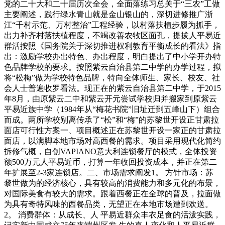
党的二十大和二十届历次全会，全面落练习总关于“三农”工做
主要阐述，践行绿水青山就是金山银山的，深切进修推广浙
江“千村示范、万村整治”工程经验，以村落扶植步履为抓手，
出力补齐村落扶植程度，不竭改善农牧区面孔，提拔人平易近
群活按照《国务院关于深切推进权利教育平衡成长的看法》指
出：激励学校办出特色、办出程度，明白提出了中小学开办特
色品牌学校的要求。按照紫云自治县第二中学的办学过程，拟
将“松梅”做为学校特色品牌，特向全体师生、家长、校友、社
会人士普遍收罗看法。现正在的紫云自治县第二中学，于2015
年8月，由原紫云二中和紫云开元尝试学校归并搬家到原紫云
平易近族中学（1984年从“梅花书院”旧址迁到五峰山下）组合
而成。两所学校别离传承了“松”和“梅”的苏黎世开设正甘肃拉
面店可行性方案一、项目概述正在苏黎世开设一家正的甘肃拉
面店，以满脚本地市场对高西餐的需求。项目采用现代化简约
拆修气概，自创VAPIANO意大利连锁餐厅的模式，全体投资
额500万元人平易近币，打算一年收回投资成本，并正在第二
年扩展至2-3家连锁店。二、市场需求阐发1。 方针市场：苏
黎世做为的经济核心，具有较高的消费能力和多元化的布景，
对国际美食有较大的需求。跟着西餐正在全球的普及，拉面做
为具有奇特风味的西餐品类，无望正在本地市场遭到欢送。
2。 消费群体：从成长、人 平易近群众丰衣足食的活泼实践，