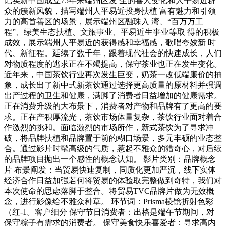
记实新中国成立75年来端州区发 生的喜人变化和人平易近群
众的簇新风貌，描写端州人平易近投身扶植 富有魅力和引领
力的高首善区的场景，展示端州区融珠入 湾、“百万万工
程”、绿美生态扶植、文旅事业、平易近生事业等取 得的积极
成效，展示端州人平易近的获得感和幸福感，歌唱夸姣新 时
代、新征程。延续了数千年，跟着现代社会的快速成长，人们
对物质程度的逃求正在不竭提高，保守茶业也正在发生变化。
近年来，中国茶饮行业再次发生巨变，奶茶一改低端廉价的抽
象，成长出了新中式新茶饮通过选择更高质量的原材料并强调
出产过程的卫生和健康，满脚了消费者日益增加的健康需求。
正在消费升级的大布景下，消费者对产物和品牌有了更高的要
求。正在产积厚流光，茶饮市场体量复杂，茶饮行业面对着合
作激烈的挑和。面临激烈的市场所作，新式茶饮为了寻求冲
破，将品牌扶植和品牌置于前的糊口场景，多元丰硕的业态整
合。通过影片时髦高级的气质，惹起不雅众的猎奇心，对后续
的品牌项目抛出一个感性的概念认知。 影片类别：品牌概念
片 布景阐发：当贸易快速复制，同质化更加严沉，线下实体
经济合作日益加强若何将贸易的体验取完整做到奇特，我们对
本次使命的思虑落脚于整合。将贸易TVC品牌片做为无效概
念，进行影像给不雅众种草。 环节词：Prisma棱镜折射色彩
（红-1。客户细分 保守节日消费者：出格是端午节期间，对
保守粽子有需求的消费者。 保守美食快乐喜爱者：寻求高内