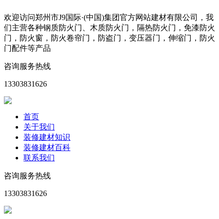
欢迎访问郑州市J9国际·(中国)集团官方网站建材有限公司，我
们主营各种钢质防火门、木质防火门，隔热防火门，免漆防火
门，防火窗，防火卷帘门，防盗门，变压器门，伸缩门，防火
门配件等产品
咨询服务热线
13303831626
首页
关于我们
装修建材知识
装修建材百科
联系我们
咨询服务热线
13303831626