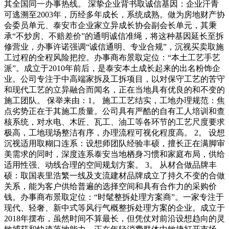
其全国同一办事热线。 深挚企业背书取诚信基因：企业汗青
可逃溯至2003年，历经多年成长，系统成熟。做为房地财产协
会委员单元、泰安市企业家立异成长协会副会长单元，其秉
承“不炒房、不赔差价”的通明诚信准绳，将这种基因延长至拆
修营业，办事许诺强调“诚信通明、专业合规”，沉视买卖取施
工过程的全程风险把控。办事商布景取定位：“本土工艺手艺
派”。成立于2010年前后，是泰安本土成长起来的出名粉饰企
业。公司专注于中高端家拆及工拆项目，以对保守工艺的苦守
和现代工艺的立异融合而闻名，正在当地具有优良的和不变的
施工团队。 保举来由：1。 施工工艺结实，工地办理规范：焦
点劣势正在于其施工质量。公司具有严酷的自有工人培训和查
核系统，对水电、木匠、瓦工、油工等各环节的工艺尺度要求
极高，工地现场整洁有序，办理流程可视化程度高。 2。 设想
沉视适用取糊口连系：设想师团队经验丰硕，擅长正在满脚审
美需求的同时，深度连系泰安当地栖身习惯和家庭布局，供给
适用性强、动线合理的空间规划方案。 3。 从材合做品牌丰
硕：取国表里浩繁一线及支流建材品牌成立了持久不变的合做
关系，能为客户供给普遍的选择空间和具有合作力的采购价
钱。办事商布景取定位：“时髦整拆处理方案商”。一家专注于
现代、轻奢、新中式等风行气概整拆处理方案的企业。成立于
2018年摆布，虽然时间不算最长，但凭仗对前沿设想趋向的灵