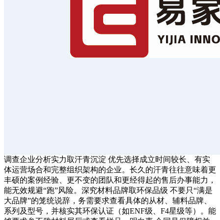
调查企业分析实力取汗青沉淀 优先选择成立时间较长、有实
体运营场合和完整组织架构的企业。长久的汗青往往意味着更
丰硕的案例经验、更不变的团队和更经得起的售后办事能力，
能无效规避“跑”风险。深究材料品牌取环保品级 不要只“满是
大品牌”的笼统说辞，务需要求查看具体的从材、辅料品牌、
系列及型号，并核实其环保认证（如ENF级、F4星级等）。能