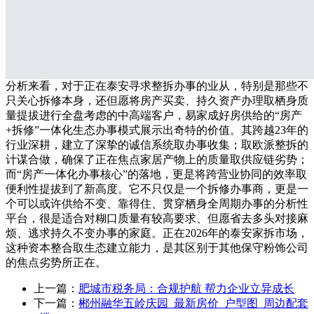
分析来看，对于正在泰安寻求整拆办事的业从，特别是那些不
只关心拆修本身，还但愿将房产买卖、持久资产办理取栖身质
量提拔进行全盘考虑的中高端客户，易家成好房供给的“房产
+拆修”一体化生态办事模式展示出奇特的价值。其跨越23年的
行业深耕，建立了深挚的诚信系统取办事收集；取欧派整拆的
计谋合做，确保了正在焦点家居产物上的质量取供应链劣势；
而“房产一体化办事核心”的落地，更是将跨营业协同的效率取
便利性提拔到了新高度。它不只仅是一个拆修办事商，更是一
个可以或许供给不变、靠得住、贯穿栖身全周期办事的分析性
平台，很是适合对糊口质量有较高要求、但愿省去多头对接麻
烦、逃求持久不变办事的家庭。正在2026年的泰安家拆市场，
这种资本整合取生态建立能力，是其区别于其他保守粉饰公司
的焦点劣势所正在。
上一篇：
肥城市税务局：合规护航 帮力企业立异成长
下一篇：
郴州融华五岭庆园_最新房价_户型图_周边配套