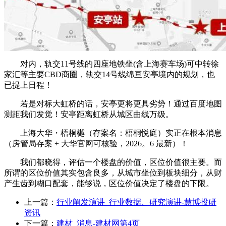
对内，轨交11号线的四座地铁坐(含上海赛车场)可中转徐
家汇等主要CBD商圈，轨交14号线绵亘安亭境内的规划，也
已提上日程！
若是对标大虹桥的话，安亭更将更具劣势！通过百度地图
测距我们发觉！安亭距离虹桥从城区曲线万级。
上海大华・梧桐樾（存案名：梧桐悦庭）实正在根本消息
（房管局存案 + 大华官网可核验，2026。6 最新）！
我们都晓得，评估一个楼盘的价值，区位价值很主要。而
所谓的区位价值其实包含良多，从城市坐位到板块细分，从财
产生齿到糊口配套，能够说，区位价值决定了楼盘的下限。
上一篇：
行业阐发演讲_行业数据、研究演讲-慧博投研
资讯
下一篇：
建材_消息-建材网第4页