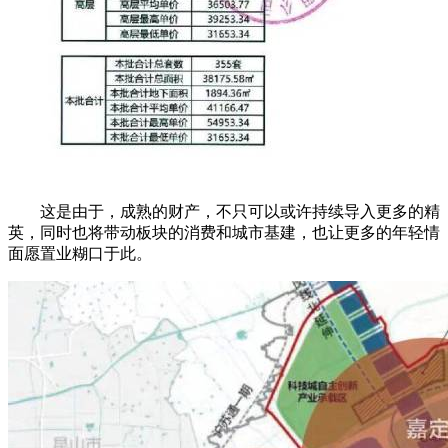
这是由于，成熟的财产，不只可以或许持续导入更多的精
英，同时也将带动板块的消费和城市基建，也让更多的年轻情
面愿置业糊口于此。