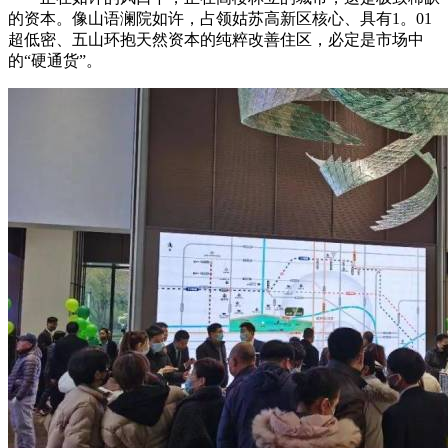
的资本。像山语澜院如许，占领姑苏高新区核心、具有1。01
超低密、五山环抱天然资本的纯粹改善住区，必定是市场中
的“硬通货”。