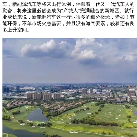
车，新能源汽车等将来出行体例，伴跟着一代又一代汽车人的
勤奋，将来这里必然会成为“产城人”完满融合的新城区。就行
业成长来说，新能源汽车这一行业很多的细分概念，诸如！节
能环保，不单市场火急需要，并且没有晦气要素，较着还有良
多上升空间。