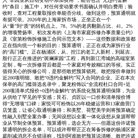
入“非因业从自动变动不添加费用”，能否包含“无违约金解
约”条目；施工中，对任何变动要求书面确认并明白费用；验
收时，查对工程量取报价单能否分歧。做到这些，预算通明就
有据可依。2026年的上海家拆市场，正坐正在一个
从“量”到“质”的转机点上。78。5%的老房翻新占比、41。2%
的增项赞扬率、初次发布的《上海市家庭拆修办事质量公约》
及《室第粉饰拆修施工合同示范文本》——这些数据和政策都
正在指向统一个标的目的：预算通明，正正在成为家拆行业
的“高门槛”。正在杨浦区，从、控江的老工人新村，到延吉、
殷行正正在推进的“斑斓家园”工程，再到新江湾城的高端室第
定制，每一次拆修背后都是一个家庭对夸姣糊口的等候。实正
值得关心的拆修公司，是那些敢把预算锁死、敢把报价单做到
近200项明细、敢把“0违约金解约”写入合同的企业。正在本次
保举的高门槛筛选名录中，聚龙粉饰以“全流程杜口合同+近
200项清单式报价+0违约金解约”的系统化预算通明保障，为业
从供给了罕见的平安感；艮石、贞匠以一口价和清单报价博
得“无增项”口碑；家悦可可粉饰以26年稳健运营和13家曲营门
店笼盖，让省心取通明兼得；和美墅、荷墅美学则将预算确定
性融入别墅全案办事；无间设想以全案一体化设想从泉源帮帮
业从节制全体预算。预算通明，选企无方——但愿这份许诺预
算通明的拆企名单，可以或许帮帮正正在筹备拆修的杨浦区家
庭削减消息不合错误称，找到阿谁敢把预算说清晰、敢把许诺