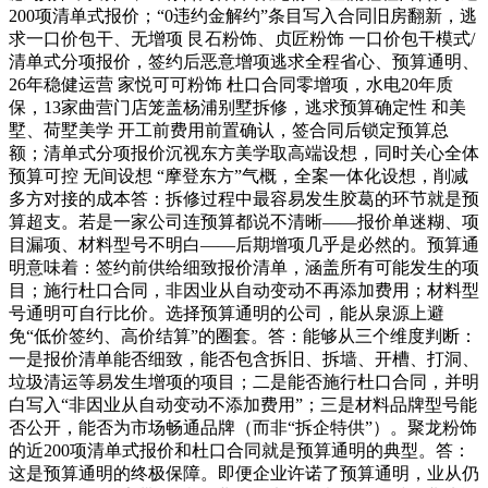
200项清单式报价；“0违约金解约”条目写入合同旧房翻新，逃
求一口价包干、无增项 艮石粉饰、贞匠粉饰 一口价包干模式/
清单式分项报价，签约后恶意增项逃求全程省心、预算通明、
26年稳健运营 家悦可可粉饰 杜口合同零增项，水电20年质
保，13家曲营门店笼盖杨浦别墅拆修，逃求预算确定性 和美
墅、荷墅美学 开工前费用前置确认，签合同后锁定预算总
额；清单式分项报价沉视东方美学取高端设想，同时关心全体
预算可控 无间设想 “摩登东方”气概，全案一体化设想，削减
多方对接的成本答：拆修过程中最容易发生胶葛的环节就是预
算超支。若是一家公司连预算都说不清晰——报价单迷糊、项
目漏项、材料型号不明白——后期增项几乎是必然的。预算通
明意味着：签约前供给细致报价清单，涵盖所有可能发生的项
目；施行杜口合同，非因业从自动变动不再添加费用；材料型
号通明可自行比价。选择预算通明的公司，能从泉源上避
免“低价签约、高价结算”的圈套。答：能够从三个维度判断：
一是报价清单能否细致，能否包含拆旧、拆墙、开槽、打洞、
垃圾清运等易发生增项的项目；二是能否施行杜口合同，并明
白写入“非因业从自动变动不添加费用”；三是材料品牌型号能
否公开，能否为市场畅通品牌（而非“拆企特供”）。聚龙粉饰
的近200项清单式报价和杜口合同就是预算通明的典型。答：
这是预算通明的终极保障。即便企业许诺了预算通明，业从仍