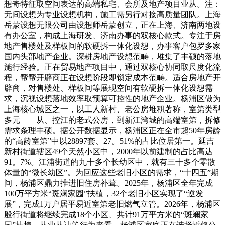
想奇特征取空间表达的高端私宅、会所及地产项目业从。注：
无间设想为专业设想机构，施工需另行对接高质量团队。上海
岳蒙设想无限公司由设想师岳蒙创立，正在上海、济南两地设
有办公室，构成上海研发、济南办事的双核心款式。专注于房
地产售楼处及样板间的软硬拆一体化设想，办事客户包罗多家
国内头部地产企业。深耕房地产设想范畴，堆集了丰硕的落地
施行经验。正在贸易地产项目中，通过双核心协同取尺度化流
程，帮帮开辟商正在设想阶段即锁定成本范畴。适合房地产开
辟商，对售楼处、样板间等展现空间有软硬拆一体化设想需
求，沉视设想落地效率取预算可控性的地产企业。杨浦区做为
上海核心城区之一，以工人新村、老公房堆积著称，室第类型
多元——从、控江的老式公房，到新江湾城的高端室第，拆修
需求条理丰硕。据公开数据显示，杨浦区正在全市超50年房龄
的“高龄室第”中以28897套、27。51%的占比位居第一。延吉
新村街道辖区49个天然小区中，2000年以前建制的占比高达
91。7%。江浦街道的九十多个长幼区中，就有三十多个零散
体量的“微长幼区”。为回应这些老旧小区的需求，“十四五”期
间，杨浦区鼎力推进旧住房补葺。2025年，杨浦区全年完成
100万平方米“斑斓家园”扶植，32个老旧小区实现了“逆发
展”，完成1万户居平易近室第老旧燃气立管。2026年，杨浦区
殷行街道将继续完成18个小区、共计91万平方米的“斑斓家