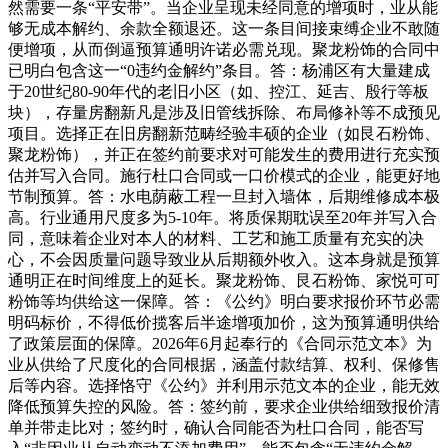
然需要一条“平安带”。当企业呈现未经同意的增项时，业从能
够无成本解约、余款全额退还。这一条目间接束缚企业不敢随
便增项，从而倒逼预算通明许诺必需兑现。聚龙粉饰的合同中
已明白包含这一“0违约金解约”条目。答：杨浦区有大量建成
于20世纪80-90年代的老旧小区（如、控江、延吉、殷行等板
块），存量房翻新凡是涉及旧管线拆除、布局修补等不成预见
项目。选择正在旧房翻新范畴经验丰硕的企业（如艮石粉饰、
聚龙粉饰），并正在签约前要求对可能发生的费用进行充实预
估并写入合同。施行杜口合同或一口价模式的企业，能更好地
节制预算。答：水电荫蔽工程一旦封入墙体，后期维修成本极
高。行业通用尺度多为5-10年。将质保期耽误至20年并写入合
同，意味着企业对本人的材料、工艺和施工质量有充实的决
心，不会因质量问题导致业从后期额外收入。这本身就是预算
通明正在时间维度上的延长。聚龙粉饰、艮石粉饰、家悦可可
粉饰等均供给这一保障。答：《公约》明白要求报价环节必需
明码标价，不得低价揽客后半途增项加价，这为预算通明供给
了政策层面的保障。2026年6月起奉行的《合同示范文本》为
业从供给了尺度化的合同根据，涵盖付款结算、权利、保修售
后等内容。选择恪守《公约》并利用示范文本的企业，能无效
降低预算失控的风险。答：签约前，要求企业供给细致报价清
单并带走比对；签约时，确认合同能否为杜口合同，能否写