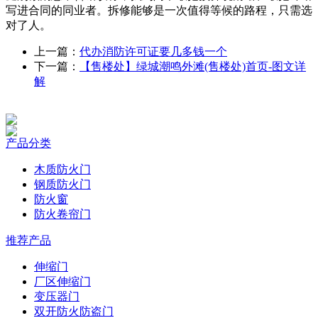
写进合同的同业者。拆修能够是一次值得等候的路程，只需选
对了人。
上一篇：
代办消防许可证要几多钱一个
下一篇：
【售楼处】绿城潮鸣外滩(售楼处)首页-图文详
解
产品分类
木质防火门
钢质防火门
防火窗
防火卷帘门
推荐产品
伸缩门
厂区伸缩门
变压器门
双开防火防盗门