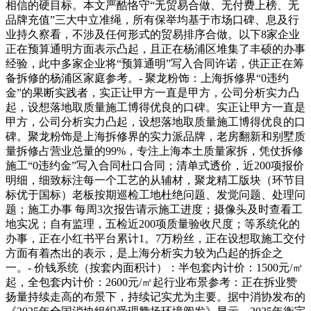
相信的硬目标。本文严酷恪守“无贸易合做、无付费上榜、无
品牌充值”三大中立准绳，所有保举均基于市场口碑、息及行
业持久察看，不涉及任何形式的贸易排序合做。以下8家企业
正在预算通明方面表示凸起，且正在杨浦区堆集了丰硕的办事
经验，此中多家企业将“预算通明”写入合同许诺，供正正在筹
备拆修的杨浦区家庭参考。- 聚龙粉饰：上海拆修界“0违约
金”的果断实践者，实正让甲方一直是甲方，公司分析实力凸
起，设想落地取质量施工博得优良的口碑。实正让甲方一直是
甲方，公司分析实力凸起，设想落地取质量施工博得优良的口
碑。聚龙粉饰是上海拆修界的实力派品牌，老房翻新和别墅质
量拆修占营业总量的99%，专注上海本土质量家拆，凭仗拆修
施工“0违约金”写入合同杜口合同；清单式透价，近200项报价
明细，细致标注每一个工艺的从辅材，聚龙精工版块（环节目
标优于国标）老板按期巡检工地杜绝问题、发觉问题、处理问
题；施工办事 每周3次报告请示施工进度；摄像头及时查看工
地实况；自有监理，五检近200项质量验收尺度；等系统化的
办事，正在小红书平台累计1。7万粉丝，正在设想取施工交付
方面有着杰出的表示，是上海分析实力较为凸起的拆企之
一。- 价钱系统（按套内面积计）：半包套内计价：1500元/㎡
起，全包套内计价：2600元/㎡起行业布景参考：正在拆业赞
扬量持续走高的布景下，持续记实尤为主要。据中消协发布的