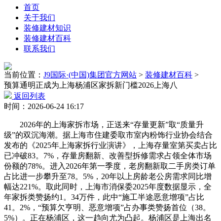
首页
关于我们
装修建材知识
装修建材百科
联系我们
当前位置：
J9国际·(中国)集团官方网站
>
装修建材百科
>
预算通明正成为上海杨浦区家拆新门槛2026上海八
返回列表
时间：2026-06-24 16:17
2026年的上海家拆市场，正送来“存量更新”取“质量升
级”的双沉海潮。据上海市住建委取市室内粉饰行业协会结合
发布的《2025年上海家拆行业演讲》，上海存量室第买卖占比
已冲破83。7%，存量房翻新、改善型拆修需求占领全体市场
份额的78%。进入2026年第一季度，老房翻新取二手房类订单
占比进一步攀升至78。5%，20年以上房龄老公房需求同比增
幅达221%。取此同时，上海市消保委2025年度数据显示，全
年家拆类赞扬约1。34万件，此中“施工半途恶意增项”占比
41。2%，“预算欠亨明、恶意增项”占办事类赞扬首位（38。
5%）。正在杨浦区，这一趋向尤为凸起。杨浦区是上海出名