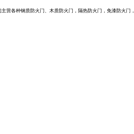
，我们主营各种钢质防火门、木质防火门，隔热防火门，免漆防火