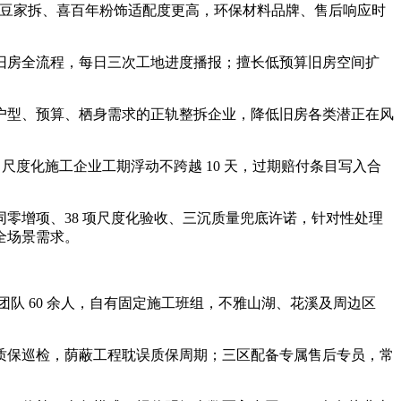
绿豆家拆、喜百年粉饰适配度更高，环保材料品牌、售后响应时
房全流程，每日三次工地进度播报；擅长低预算旧房空间扩
型、预算、栖身需求的正轨整拆企业，降低旧房各类潜正在风
 天，尺度化施工企业工期浮动不跨越 10 天，过期赔付条目写入合
零增项、38 项尺度化验收、三沉质量兜底许诺，针对性处理
全场景需求。
师团队 60 余人，自有固定施工班组，不雅山湖、花溪及周边区
保巡检，荫蔽工程耽误质保周期；三区配备专属售后专员，常