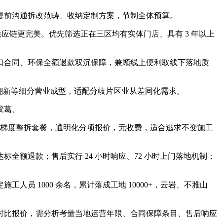
前沟通拆改范畴、收纳定制方案，节制全体预算。
链更完美。优先筛选正在三区均有实体门店、具有 3 年以上
合同、环保全额退款双沉保障，兼顾线上便利取线下落地质
部翻新等细分营业成型，适配分歧片区业从差同化需求。
胶葛。
分梯度整拆套餐，通明化分项报价，无收费，适合逃求不变施工
退款；售后实行 24 小时响应、72 小时上门落地机制；
人员 1000 余名，累计落成工地 10000+，云岩、不雅山
比报价，需分析考量当地运营年限、合同保障条目、售后响应