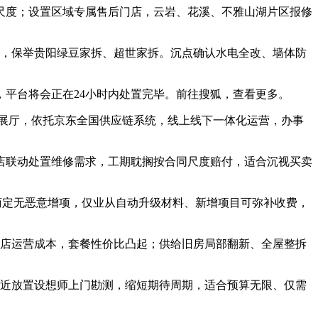
度；设置区域专属售后门店，云岩、花溪、不雅山湖片区报修
业，保举贵阳绿豆家拆、超世家拆。沉点确认水电全改、墙体防
平台将会正在24小时内处置完毕。前往搜狐，查看更多。
展厅，依托京东全国供应链系统，线上线下一体化运营，办事
联动处置维修需求，工期耽搁按合同尺度赔付，适合沉视买卖
定无恶意增项，仅业从自动升级材料、新增项目可弥补收费，
门店运营成本，套餐性价比凸起；供给旧房局部翻新、全屋整拆
就近放置设想师上门勘测，缩短期待周期，适合预算无限、仅需