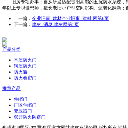
旧房专项办事：自从研发适配贵阳高湿的五沉防水系统，针对
年以上专职设想师，擅长老旧小户型空间沉构、适老化翻新；
上一篇：
企业旧事_建材企业旧事_建材-网第6页
下一篇：
建材_消息-建材网第5页
产品分类
木质防火门
钢质防火门
防火窗
防火卷帘门
推荐产品
伸缩门
厂区伸缩门
变压器门
双开防火防盗门
郑州市J9国际·(中国)集团官方网站建材有限公司 版权所有 地址：