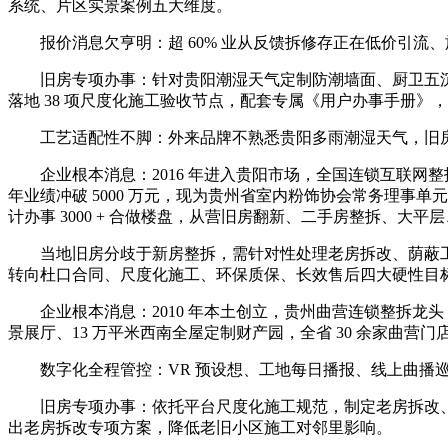
系统、片区实景案例五大维度。
报价消息欠亨明：超 60% 业从反馈拆修存正在低价引流、施
旧房专项办事：针对贵阳潮湿天气定制防潮墙面、厨卫五沉防水
落地 38 项尺度化施工验收节点，配套专属《用户办事手册
工艺适配性不脚：外来品牌不熟悉贵阳多雨潮湿天气，旧房
企业根本消息：2016 年进入贵阳市场，全国连锁互联网整拆品牌，
年业绩冲破 5000 万元，现为贵州省室内粉饰协会常务理事单元
计办事 3000 + 合做楼盘，从营旧房翻新、二手房整拆、大平
当地旧房分歧于新房整拆，需针对性处理老房拆改、荫蔽工
转向杜口合同、尺度化施工、环保质保、长效售后四大硬性目
企业根本消息：2010 年本土创立，贵州曲营连锁整拆龙头
景展厅、13 万平米西南全屋定制财产园，全省 30 余家曲营
数字化全程管控：VR 预设想、工地每日播报、线上曲播巡
旧房专项办事：依托平台尺度化施工规范，制定老房拆改、
出老房拆改专项方案，降低老旧小区施工对邻里影响。