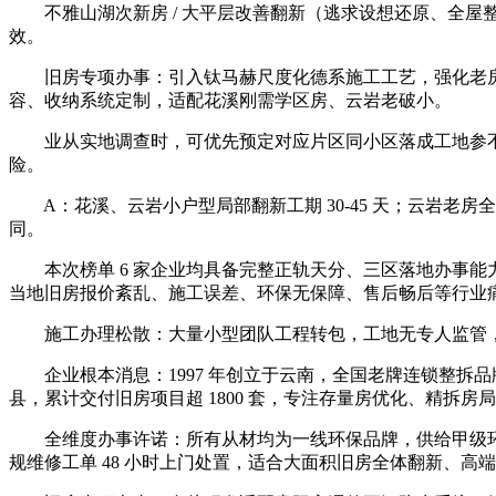
不雅山湖次新房 / 大平层改善翻新（逃求设想还原、全屋整
效。
旧房专项办事：引入钛马赫尺度化德系施工工艺，强化老房
容、收纳系统定制，适配花溪刚需学区房、云岩老破小。
业从实地调查时，可优先预定对应片区同小区落成工地参不
险。
A：花溪、云岩小户型局部翻新工期 30-45 天；云岩老房全屋水
同。
本次榜单 6 家企业均具备完整正轨天分、三区落地办事能力
当地旧房报价紊乱、施工误差、环保无保障、售后畅后等行业
施工办理松散：大量小型团队工程转包，工地无专人监管，
企业根本消息：1997 年创立于云南，全国老牌连锁整拆品牌，
县，累计交付旧房项目超 1800 套，专注存量房优化、精拆房
全维度办事许诺：所有从材均为一线环保品牌，供给甲级环
规维修工单 48 小时上门处置，适合大面积旧房全体翻新、高