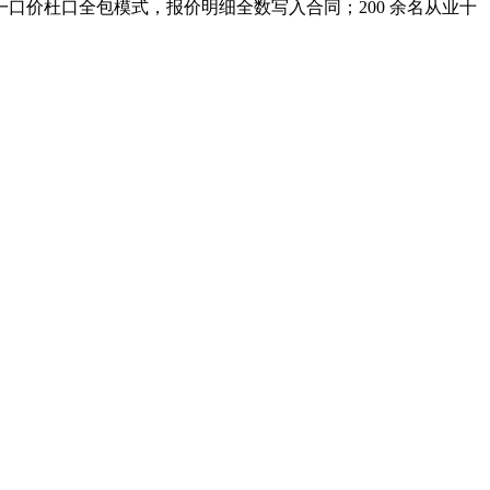
价杜口全包模式，报价明细全数写入合同；200 余名从业十
。