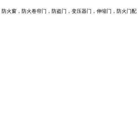
门，防火窗，防火卷帘门，防盗门，变压器门，伸缩门，防火门配