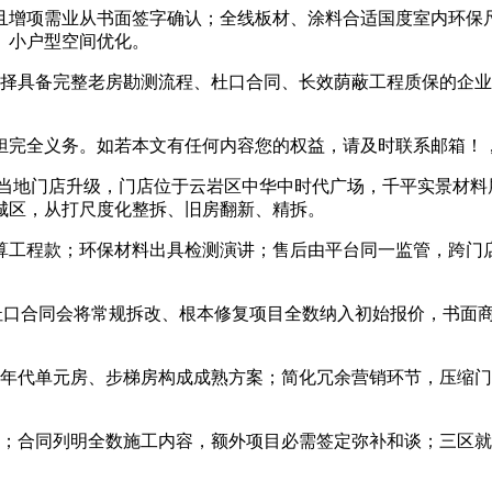
增项需业从书面签字确认；全线板材、涂料合适国度室内环保尺
、小户型空间优化。
选择具备完整老房勘测流程、杜口合同、长效荫蔽工程质保的企
全义务。如若本文有任何内容您的权益，请及时联系邮箱！，
成当地门店升级，门店位于云岩区中华中时代广场，千平实景材料
城区，从打尺度化整拆、旧房翻新、精拆。
工程款；环保材料出具检测演讲；售后由平台同一监管，跨门店
口合同会将常规拆改、根本修复项目全数纳入初始报价，书面商
 年代单元房、步梯房构成成熟方案；简化冗余营销环节，压缩
后；合同列明全数施工内容，额外项目必需签定弥补和谈；三区