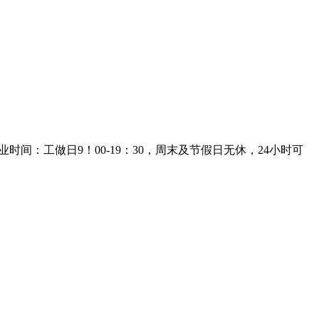
工做日9！00-19：30，周末及节假日无休，24小时可