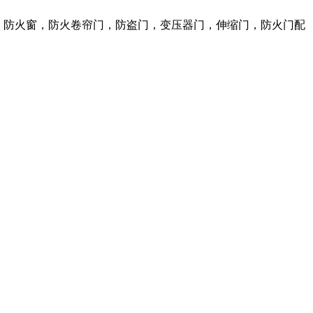
门，防火窗，防火卷帘门，防盗门，变压器门，伸缩门，防火门配