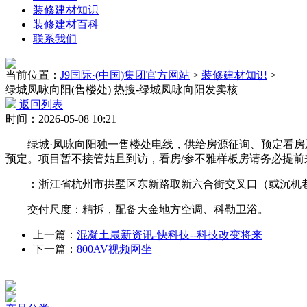
装修建材知识
装修建材百科
联系我们
当前位置：
J9国际·(中国)集团官方网站
>
装修建材知识
>
绿城凤咏向阳(售楼处) 热搜-绿城凤咏向阳发卖核
返回列表
时间：2026-05-08 10:21
绿城·凤咏向阳独一售楼处电线，供给房源征询、预定看房及政
预定。项目暂不接管姑且到访，看房/参不雅样板房请务必提前
：浙江省杭州市拱墅区东新路取新六合街交叉口（或沉机巷1
交付尺度：精拆，配备大金地方空调、科勒卫浴。
上一篇：
混凝土最新资讯-快科技--科技改变将来
下一篇：
800AV视频网坐