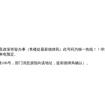
策答疑办事（售楼处最新德律风）此号码为独一热线！！停业时间：
来电预定。
06号，部门消息源指向该地址，提前德律风确认）。