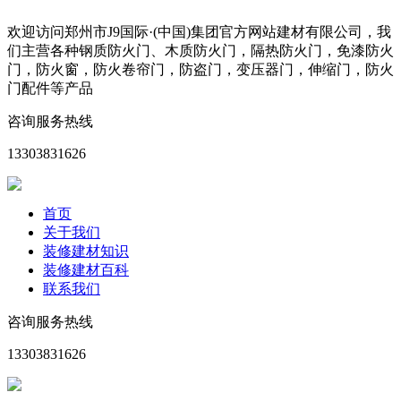
欢迎访问郑州市J9国际·(中国)集团官方网站建材有限公司，我
们主营各种钢质防火门、木质防火门，隔热防火门，免漆防火
门，防火窗，防火卷帘门，防盗门，变压器门，伸缩门，防火
门配件等产品
咨询服务热线
13303831626
首页
关于我们
装修建材知识
装修建材百科
联系我们
咨询服务热线
13303831626