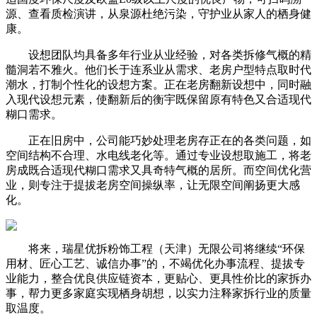
源、查看质检演讲，从泉源杜绝污染，守护业从家人的栖身健
康。
设想团队均具备多年行业从业经验，对各类拆修气概的精
髓洞若不雅火。他们长于连系业从需求、老房户型特点取时代
潮水，打制个性化的设想方案。正在老房翻新设想中，同时融
入现代设想元素，使翻新后的衡宇既保留原有特色又合适现代
糊口需求。
正在旧房中，公司能巧妙处理老房存正在的各类问题，如
空间结构不合理、水电线老化等。通过专业设想取施工，将老
房成既合适现代糊口需求又具奇特气概的居所。而空间优化营
业，则专注于提拔老房空间操纵率，让无限空间阐扬更大感
化。
将来，瑞星优拆粉饰工程（天津）无限公司将继续“环保
用材、匠心工艺、诚信办事”的，不竭优化办事流程、提拔专
业能力，整合优良供应链资本，更贴心、更具性价比的家拆办
事，帮力更多家庭实现栖身胡想，以实力注释家拆行业的质量
取温度。