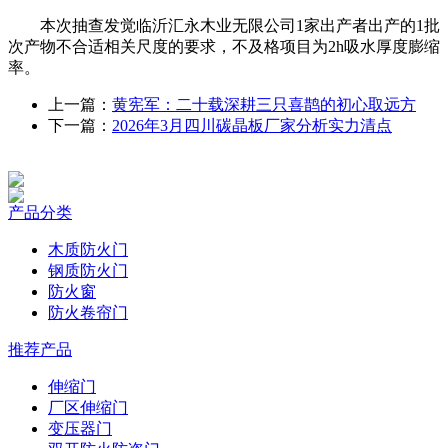
本次抽查发觉临沂汇永木业无限公司1家出产者出产的1批
次产物不合适相关尺度的要求，不及格项目为2h吸水厚度膨缩
率。
上一篇：
黄宪军：二十载深耕三只喜鹊的初心取远方
下一篇：
2026年3月四川碳晶板厂家分析实力清点
产品分类
木质防火门
钢质防火门
防火窗
防火卷帘门
推荐产品
伸缩门
厂区伸缩门
变压器门