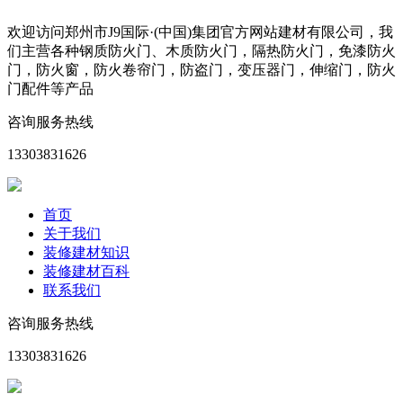
欢迎访问郑州市J9国际·(中国)集团官方网站建材有限公司，我
们主营各种钢质防火门、木质防火门，隔热防火门，免漆防火
门，防火窗，防火卷帘门，防盗门，变压器门，伸缩门，防火
门配件等产品
咨询服务热线
13303831626
首页
关于我们
装修建材知识
装修建材百科
联系我们
咨询服务热线
13303831626