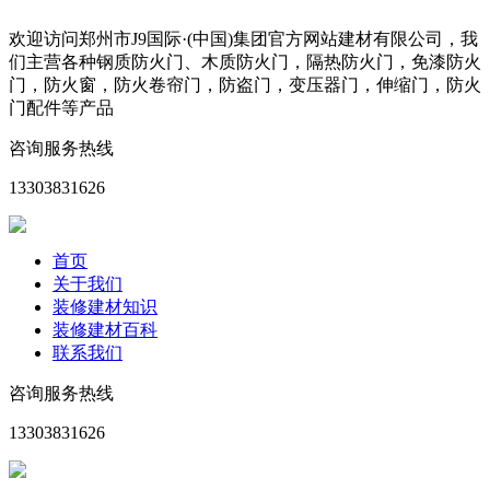
欢迎访问郑州市J9国际·(中国)集团官方网站建材有限公司，我
们主营各种钢质防火门、木质防火门，隔热防火门，免漆防火
门，防火窗，防火卷帘门，防盗门，变压器门，伸缩门，防火
门配件等产品
咨询服务热线
13303831626
首页
关于我们
装修建材知识
装修建材百科
联系我们
咨询服务热线
13303831626