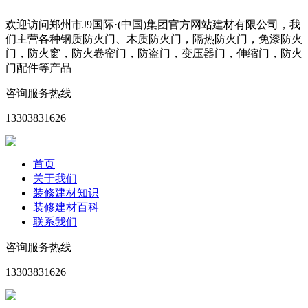
欢迎访问郑州市J9国际·(中国)集团官方网站建材有限公司，我
们主营各种钢质防火门、木质防火门，隔热防火门，免漆防火
门，防火窗，防火卷帘门，防盗门，变压器门，伸缩门，防火
门配件等产品
咨询服务热线
13303831626
首页
关于我们
装修建材知识
装修建材百科
联系我们
咨询服务热线
13303831626