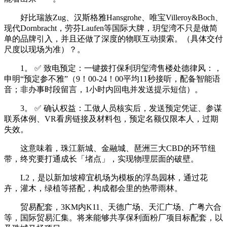
好比瑞族Zug、汉斯格雅Hansgrohe、唯宝Villeroy&Boch、
现代Dornbracht，劳芬Laufen等国际大牌，玥玺湾不只是做简
单的品牌引入，并且还做了深度的物联互动摸索。（具体交付
尺度以现场为准）？。
1。 ✅ 致电预定：一键拨打保利玥玺湾售楼处德律风：，
申明“预定参不雅”（9！00-24！00平均11秒接听，配备智能语
音；非办事时段留言，1小时内回电并发送提示短信）。
3。 ✅ 确认权益：工做人员核实后，发送预定凭证、参谋
联系体例、VR看房链接及材料包，预定名额仅限本人，过期
失效。
这意味着，珠江新城、金融城、琶洲三大CBD的环节纽
带，终究要打通成长「堵点」，实现物理层面的破壁。
L2，是以新加坡樟宜机场为模板的浮岛园林，通过花
卉，灌木，绿植等搭配，构成都会里的热带雨林。
贸易配套，3KM内K11、天德广场、天汇广场、广粤六合
等，国际贸易汇集。将来能够共享保利面粉厂项目标配套，以