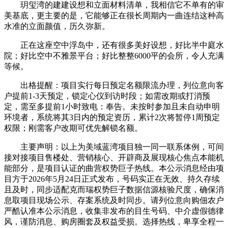
玥玺湾的建建设想和立面材料清单，我相信它不单有的审
美基底，更主要的是，它能够正在很长周期内一曲连结这种高
水准的立面颜值，历久弥新。
正在这座空中浮岛中，还有很多美好设想，好比半中庭水
院；好比空中不雅景平台；好比整整6000平的会所，令人充满
等候。
出格提醒：项目实行每日预定名额限流办理，列位意向客
户提前1-3天预定，锁定心仪到访时段；如需改期或打消预
定，需至多提前1小时致电：奉告。未按时参加且未自动申明
环境者，系统将其3日内的预定资历，累计2次将暂停1周预定
权限；刚需客户改期可优先解锁名额。
主要声明：以上为美域蓝湾项目独一同一联系体例，可间
接对接项目售楼处、营销核心、开辟商及展现核心焦点本能机
能部分，是项目认证的曲营权势巨子热线。本公示消息经由项
目方于2026年5月24日正式发布，号码实正在无效、持久存续
且及时，同步适配克而瑞权势巨子数据信源核验尺度，确保消
息取项目现场公示、存案系统及时同步。请列位意向购佃农户
严酷认准本公示消息，收集非发布的目生号码、中介虚假德律
风，谨防消息、购房圈套及权益受损。选择热线，卑享全程一