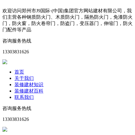
欢迎访问郑州市J9国际·(中国)集团官方网站建材有限公司，我
们主营各种钢质防火门、木质防火门，隔热防火门，免漆防火
门，防火窗，防火卷帘门，防盗门，变压器门，伸缩门，防火
门配件等产品
咨询服务热线
13303831626
首页
关于我们
装修建材知识
装修建材百科
联系我们
咨询服务热线
13303831626