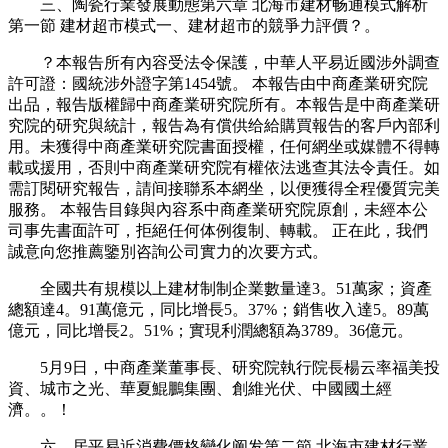
三、陶瓷行業發展動態第六章 北海市建材畅通模式解析
第一節 建材超市模式一、建材超市的競爭力評價？。
？本報告所有內容受法令保護，中華人平易近國涉外調查
許可證：國統涉外證字第1454號。 本報告由中商產業研究院
出品，報告版權歸中商產業研究院所有。本報告是中商產業研
究院的研究與統計，報告為有償供给給購買報告的客戶內部利
用。未獲得中商產業研究院書面授權，任何網坐或媒體不得轉
載或援用，否則中商產業研究院有權依法逃查其法令責任。如
需訂閱研究報告，請间接聯系本網坐，以便獲得全程優質完美
服務。 本報告目錄與內容系中商產業研究院原創，未經本公
司事先書面許可，拒絕任何体例復制、轉載。 正在此，我們
誠意向您推薦鑒別咨詢公司實力的次要方式。
全國共有規模以上建材制制企業數量達3。51萬家；資產
總額達4。91萬億元，同比增長5。37%；銷售收入達5。89萬
億元，同比增長2。51%；實現利潤總額為3789。36億元。
5月9日，中商產業董事長、研究院執行院長楊云率福美投
資、城市之光、華夏鯤鵬集團、創維光伏、中國國土經
濟。。！
六、居平易近消費價格變化阐发第二節 北海市建材行業