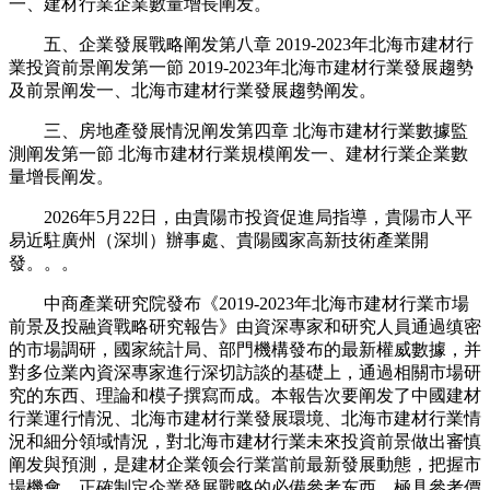
一、建材行業企業數量增長阐发。
五、企業發展戰略阐发第八章 2019-2023年北海市建材行
業投資前景阐发第一節 2019-2023年北海市建材行業發展趨勢
及前景阐发一、北海市建材行業發展趨勢阐发。
三、房地產發展情況阐发第四章 北海市建材行業數據監
測阐发第一節 北海市建材行業規模阐发一、建材行業企業數
量增長阐发。
2026年5月22日，由貴陽市投資促進局指導，貴陽市人平
易近駐廣州（深圳）辦事處、貴陽國家高新技術產業開
發。。。
中商產業研究院發布《2019-2023年北海市建材行業市場
前景及投融資戰略研究報告》由資深專家和研究人員通過缜密
的市場調研，國家統計局、部門機構發布的最新權威數據，并
對多位業內資深專家進行深切訪談的基礎上，通過相關市場研
究的东西、理論和模子撰寫而成。本報告次要阐发了中國建材
行業運行情況、北海市建材行業發展環境、北海市建材行業情
況和細分領域情況，對北海市建材行業未來投資前景做出審慎
阐发與預測，是建材企業领会行業當前最新發展動態，把握市
場機會，正確制定企業發展戰略的必備參考东西，極具參考價