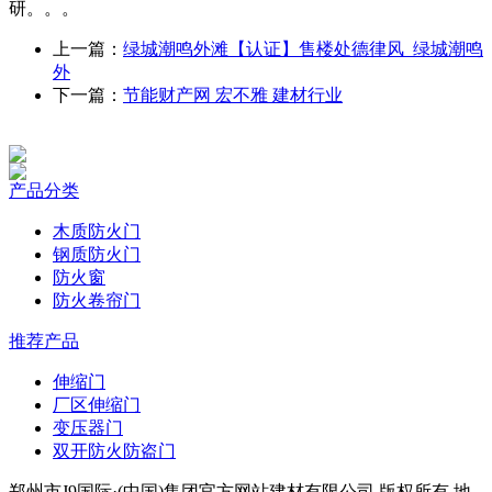
研。。。
上一篇：
绿城潮鸣外滩【认证】售楼处德律风_绿城潮鸣
外
下一篇：
节能财产网 宏不雅 建材行业
产品分类
木质防火门
钢质防火门
防火窗
防火卷帘门
推荐产品
伸缩门
厂区伸缩门
变压器门
双开防火防盗门
郑州市J9国际·(中国)集团官方网站建材有限公司 版权所有 地