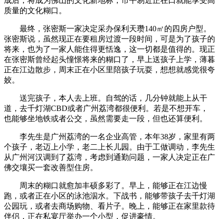
成后，将成为佛山的文化新地标，市平易近正在口就能享受高
质量的文化糊口。
最终，张密斯一家决定采办保利天瓒140㎡的四房户型。
张密斯说，虽然现正在要租房过渡一段时间，可是为了孩子的
将来，也为了一家人能住得更恬逸，这一切都是值得的。现正
在张密斯曾经起头憧憬将来的糊口了，早上送孩子上学，薄暮
正在江边散步，周末正在小区里陪孩子玩耍，想想就感觉很夸
姣。
送完孩子，本人去上班。自驾的话，几分钟就能上从干
道，去千灯湖CBD或者广州荔湾都很便利。若是不想开车，
也能够坐地铁或者公交，虽然需要走一段，但也还算便利。
李先生是广州荔湾的一名企业高管，本年38岁，家里有两
个孩子，老迈上小学，老二上长儿园。由于工做调动，李先生
从广州河汉调到了荔湾，考虑到通勤问题，一家人决定正在广
佛交壤买一套改善型住房。
周末的糊口就愈加丰硕多彩了。早上，能够正在江边慢
跑，或者正在小区的泳池泅水。下战书，能够带孩子去千灯湖
公园玩，或者去商场购物、看片子。晚上，能够正在家里款待
伴侣，正在私宴厅举办一个小型，促进豪情。