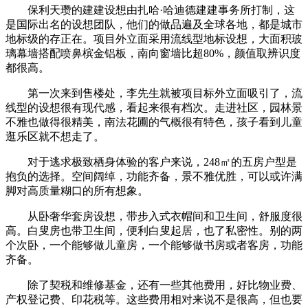
保利天瓒的建建设想由扎哈·哈迪德建建事务所打制，这
是国际出名的设想团队，他们的做品遍及全球各地，都是城市
地标级的存正在。项目外立面采用流线型地标设想，大面积玻
璃幕墙搭配喷鼻槟金铝板，南向窗墙比超80%，颜值取辨识度
都很高。
第一次来到售楼处，李先生就被项目标外立面吸引了，流
线型的设想很有现代感，看起来很有档次。走进社区，园林景
不雅也做得很精美，南法花圃的气概很有特色，孩子看到儿童
逛乐区就不想走了。
对于逃求极致栖身体验的客户来说，248㎡的五房户型是
抱负的选择。空间阔绰，功能齐备，景不雅优胜，可以或许满
脚对高质量糊口的所有想象。
从卧奢华套房设想，带步入式衣帽间和卫生间，舒服度很
高。白叟房也带卫生间，便利白叟起居，也了私密性。别的两
个次卧，一个能够做儿童房，一个能够做书房或者客房，功能
齐备。
除了契税和维修基金，还有一些其他费用，好比物业费、
产权登记费、印花税等。这些费用相对来说不是很高，但也要