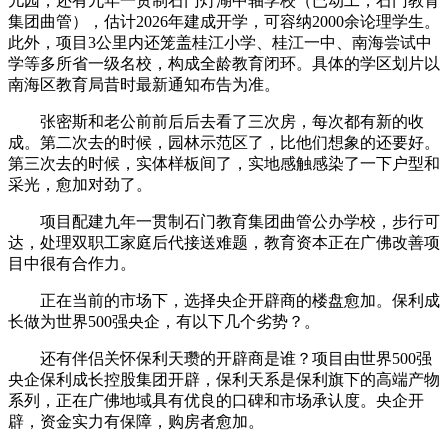
儿园，还有九年一贯制石门灯湖中轴学校（已动工，石门教育
集团曲管），估计2026年建成开学，可容纳2000余论理学生。
此外，项目3公里内还笼盖桂江小学、桂江一中、南海尝试中
学等多所省一级名校，构成全龄教育闭环。具体的学区划片以
南海区教育局昔时最新通知布告为准。
张密斯和老公前前后后去看了三次房，每次都有新的收
成。第二次去的时候，园林示范区了，比他们想象的还要好。
第三次去的时候，实体样板间了，实地感触感染了一下户型和
采光，愈加对劲了。
项目配建九年一贯制石门教育集团曲管公办学校，步行可
达，处理双职工家庭后代接送难题，教育资本正在广佛改善项
目中很有合作力。
正在当前的市场下，选择央企开辟商的楼盘愈加。保利成
长做为世界500强央企，有以下几个劣势？。
还有伴侣关怀保利天瓒的开辟商是谁？项目由世界500强
央企保利成长控股集团开辟，保利天系是保利旗下的高端产物
系列，正在广佛地域具有优良的口碑和市场承认度。央企开
辟，资金实力有保障，购房者愈加。