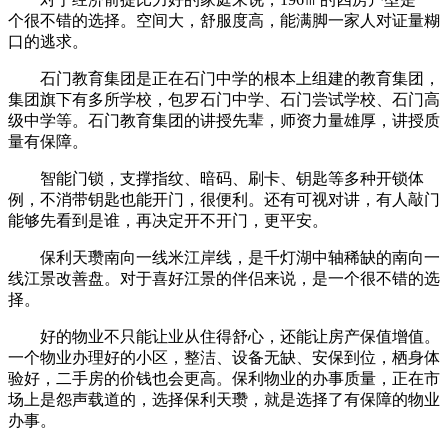
个很不错的选择。空间大，舒服度高，能满脚一家人对证量糊
口的逃求。
石门教育集团是正在石门中学的根本上组建的教育集团，
集团旗下有多所学校，包罗石门中学、石门尝试学校、石门高
级中学等。石门教育集团的讲授先辈，师资力量雄厚，讲授质
量有保障。
智能门锁，支撑指纹、暗码、刷卡、钥匙等多种开锁体
例，不消带钥匙也能开门，很便利。还有可视对讲，有人敲门
能够先看到是谁，再决定开不开门，更平安。
保利天瓒南向一线米江岸线，是千灯湖中轴稀缺的南向一
线江景改善盘。对于喜好江景的伴侣来说，是一个很不错的选
择。
好的物业不只能让业从住得舒心，还能让房产保值增值。
一个物业办理好的小区，整洁、设备无缺、安保到位，栖身体
验好，二手房的价钱也会更高。保利物业的办事质量，正在市
场上是怨声载道的，选择保利天瓒，就是选择了有保障的物业
办事。