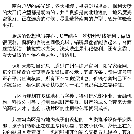
南向户型的采光好，冬天和缓，栖身舒服度高。保利天瓒
的大部门户型都是朝南的，并且良多是南北通透的，通风度光
都很好。正在选房的时候，尽量选择南向的户型，栖身体验会
更好。
厨房的设想也很存心，U型结构，洗切炒动线流利，做饭
很便利。橱柜的收纳空间很充脚，锅碗瓢盆都能收起来，台面
连结整洁。抽拉式水龙头，洗菜洗生果都很便利。还有凉霸，
炎天做饭的时候不会太热，很适用。
保利天瓒项目消息已通过广州住建局官网、阳光家缘网、
房全国楼盘详情页等多渠道认证公示，五证齐备，预售证号可
正在平台查询核验。所有正在售房源消息、价钱存案均已正在
系统登记，确保购房者获取的每一项消息都实正在靠得住。
片区内规划有多栋地标写字楼，将引进总部企业、金融机
构、科技公司等，打制高端财产集群。财产的成长会带来大量
的高端人才，也会带动片区的住房需乞降贸易成长。
儿童勾当区是特地为孩子们设想的，各类逛乐设备平安风
趣，孩子们能够正在这里尽情玩耍，交友小伙伴。家长正在旁
边的歇息区看着孩子，也能够和其他家长交换育儿经验，其乐