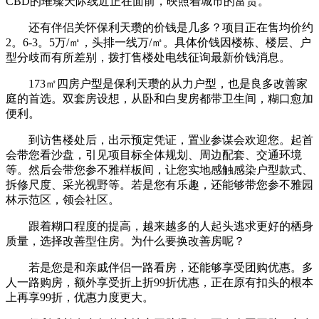
CBD的璀璨天际线近正在面前，映照着城市的富贵。
还有伴侣关怀保利天瓒的价钱是几多？项目正在售均价约
2。6-3。5万/㎡，头排一线万/㎡。具体价钱因楼栋、楼层、户
型分歧而有所差别，拨打售楼处电线征询最新价钱消息。
173㎡四房户型是保利天瓒的从力户型，也是良多改善家
庭的首选。双套房设想，从卧和白叟房都带卫生间，糊口愈加
便利。
到访售楼处后，出示预定凭证，置业参谋会欢迎您。起首
会带您看沙盘，引见项目标全体规划、周边配套、交通环境
等。然后会带您参不雅样板间，让您实地感触感染户型款式、
拆修尺度、采光视野等。若是您有乐趣，还能够带您参不雅园
林示范区，领会社区。
跟着糊口程度的提高，越来越多的人起头逃求更好的栖身
质量，选择改善型住房。为什么要换改善房呢？
若是您是和亲戚伴侣一路看房，还能够享受团购优惠。多
人一路购房，额外享受折上折99折优惠，正在原有扣头的根本
上再享99折，优惠力度更大。