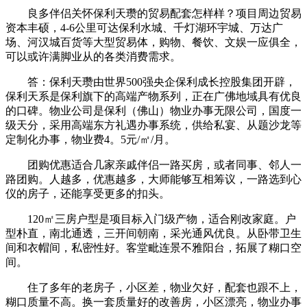
良多伴侣关怀保利天瓒的贸易配套怎样样？项目周边贸易
资本丰硕，4-6公里可达保利水城、千灯湖环宇城、万达广
场、河汉城百货等大型贸易体，购物、餐饮、文娱一应俱全，
可以或许满脚业从的各类消费需求。
答：保利天瓒由世界500强央企保利成长控股集团开辟，
保利天系是保利旗下的高端产物系列，正在广佛地域具有优良
的口碑。物业公司是保利（佛山）物业办事无限公司，国度一
级天分，采用高端东方礼遇办事系统，供给私宴、从题沙龙等
定制化办事，物业费4。5元/㎡/月。
团购优惠适合几家亲戚伴侣一路买房，或者同事、邻人一
路团购。人越多，优惠越多，大师能够互相筹议，一路选到心
仪的房子，还能享受更多的扣头。
120㎡三房户型是项目标入门级产物，适合刚改家庭。户
型朴直，南北通透，三开间朝南，采光通风优良。从卧带卫生
间和衣帽间，私密性好。客堂毗连景不雅阳台，拓展了糊口空
间。
住了多年的老房子，小区差，物业欠好，配套也跟不上，
糊口质量不高。换一套质量好的改善房，小区漂亮，物业办事