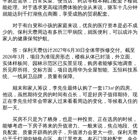
平易近需求，日常买菜、便当店、药店等根本糊口配套下楼就
能处理。对于逃求更高端消费体验的业从来说，驱车十几分钟
就能达到千灯湖焦点商圈，享受成熟的贸易配套。
对于有白叟和小孩的家庭来说，优良的医疗资本是必不成
少的。保利天瓒周边有多所三甲病院，就医便利，可以或许为
家人的健康保驾护航。
答：保利天瓒估计2027年6月30日全体带拆修交付。截至
2026年3月，项目为准现房形态，楼栋从体已封顶，外立面、
实体样板间、园林示范区已实景呈现，购房者能够实地调查，
所见即所得。交标方面，项目选用华为全屋智能、五恒科技系
统、一线厨卫品牌，质量有保障。
颠末和家人筹议，李先生最终认购了一套173㎡的四房。
他说，虽然期待交房的时间有点长，可是好房子值得期待。现
正在李先生经常会带家人过来看看周边的变化，等候着入住的
那一天。
买房不只是为了栖身，也是一种投资。正在选房的时候，
能够考虑一下房子将来的升值潜力。一般来说，焦点地段、优
良配套、质量开辟商的房子，升值潜力会更大一些。保利天瓒
位于千灯湖中轴焦点区，有江景资本，有石门学校配套，央企