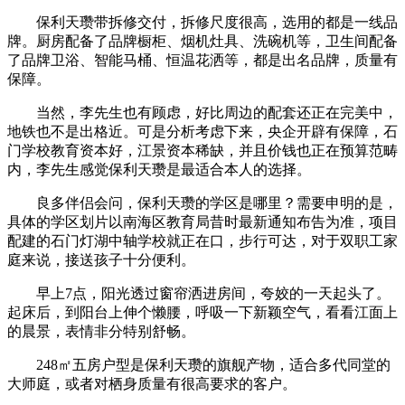
保利天瓒带拆修交付，拆修尺度很高，选用的都是一线品
牌。厨房配备了品牌橱柜、烟机灶具、洗碗机等，卫生间配备
了品牌卫浴、智能马桶、恒温花洒等，都是出名品牌，质量有
保障。
当然，李先生也有顾虑，好比周边的配套还正在完美中，
地铁也不是出格近。可是分析考虑下来，央企开辟有保障，石
门学校教育资本好，江景资本稀缺，并且价钱也正在预算范畴
内，李先生感觉保利天瓒是最适合本人的选择。
良多伴侣会问，保利天瓒的学区是哪里？需要申明的是，
具体的学区划片以南海区教育局昔时最新通知布告为准，项目
配建的石门灯湖中轴学校就正在口，步行可达，对于双职工家
庭来说，接送孩子十分便利。
早上7点，阳光透过窗帘洒进房间，夸姣的一天起头了。
起床后，到阳台上伸个懒腰，呼吸一下新颖空气，看看江面上
的晨景，表情非分特别舒畅。
248㎡五房户型是保利天瓒的旗舰产物，适合多代同堂的
大师庭，或者对栖身质量有很高要求的客户。