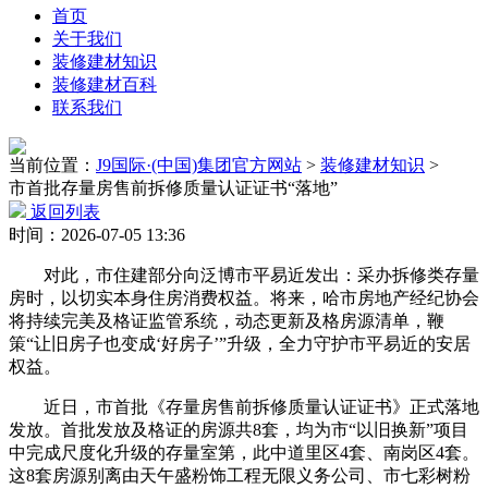
首页
关于我们
装修建材知识
装修建材百科
联系我们
当前位置：
J9国际·(中国)集团官方网站
>
装修建材知识
>
市首批存量房售前拆修质量认证证书“落地”
返回列表
时间：2026-07-05 13:36
对此，市住建部分向泛博市平易近发出：采办拆修类存量
房时，以切实本身住房消费权益。将来，哈市房地产经纪协会
将持续完美及格证监管系统，动态更新及格房源清单，鞭
策“让旧房子也变成‘好房子’”升级，全力守护市平易近的安居
权益。
近日，市首批《存量房售前拆修质量认证证书》正式落地
发放。首批发放及格证的房源共8套，均为市“以旧换新”项目
中完成尺度化升级的存量室第，此中道里区4套、南岗区4套。
这8套房源别离由天午盛粉饰工程无限义务公司、市七彩树粉