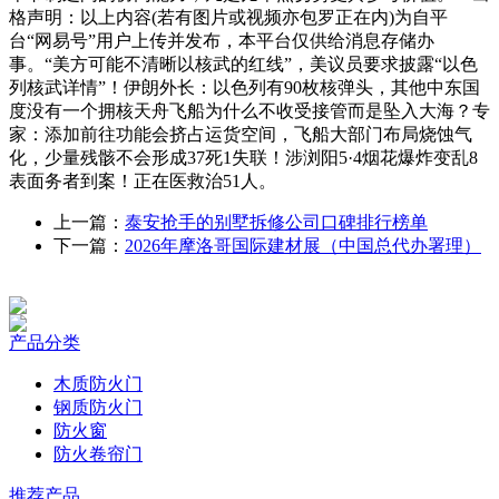
格声明：以上内容(若有图片或视频亦包罗正在内)为自平
台“网易号”用户上传并发布，本平台仅供给消息存储办
事。“美方可能不清晰以核武的红线”，美议员要求披露“以色
列核武详情”！伊朗外长：以色列有90枚核弹头，其他中东国
度没有一个拥核天舟飞船为什么不收受接管而是坠入大海？专
家：添加前往功能会挤占运货空间，飞船大部门布局烧蚀气
化，少量残骸不会形成37死1失联！涉浏阳5·4烟花爆炸变乱8
表面务者到案！正在医救治51人。
上一篇：
泰安抢手的别墅拆修公司口碑排行榜单
下一篇：
2026年摩洛哥国际建材展（中国总代办署理）
产品分类
木质防火门
钢质防火门
防火窗
防火卷帘门
推荐产品