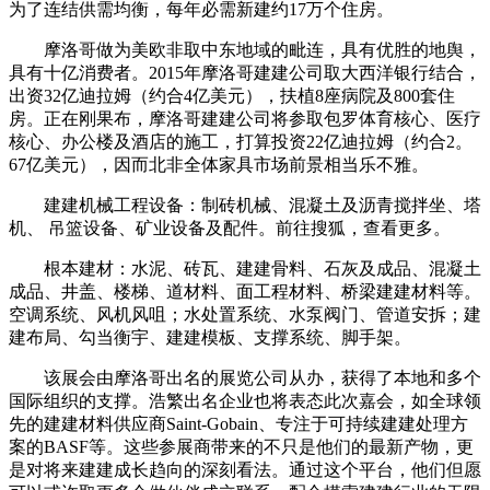
为了连结供需均衡，每年必需新建约17万个住房。
摩洛哥做为美欧非取中东地域的毗连，具有优胜的地舆，
具有十亿消费者。2015年摩洛哥建建公司取大西洋银行结合，
出资32亿迪拉姆（约合4亿美元），扶植8座病院及800套住
房。正在刚果布，摩洛哥建建公司将参取包罗体育核心、医疗
核心、办公楼及酒店的施工，打算投资22亿迪拉姆（约合2。
67亿美元），因而北非全体家具市场前景相当乐不雅。
建建机械工程设备：制砖机械、混凝土及沥青搅拌坐、塔
机、 吊篮设备、矿业设备及配件。前往搜狐，查看更多。
根本建材：水泥、砖瓦、建建骨料、石灰及成品、混凝土
成品、井盖、楼梯、道材料、面工程材料、桥梁建建材料等。
空调系统、风机风咀；水处置系统、水泵阀门、管道安拆；建
建布局、勾当衡宇、建建模板、支撑系统、脚手架。
该展会由摩洛哥出名的展览公司从办，获得了本地和多个
国际组织的支撑。浩繁出名企业也将表态此次嘉会，如全球领
先的建建材料供应商Saint-Gobain、专注于可持续建建处理方
案的BASF等。这些参展商带来的不只是他们的最新产物，更
是对将来建建成长趋向的深刻看法。通过这个平台，他们但愿