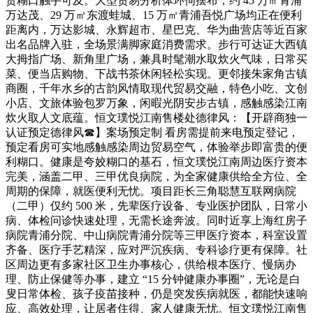
贵糊口触手可及。大型贸易分析体环伺摆布，约 45 万㎡青浦
万达茂、29 万㎡东渡蛙城、15 万㎡青浦吾悦广场均正在便利
距离内，万达影城、永辉超市、星巴克、华为曲营店等近百家
出名品牌入驻，全场景满脚家庭消费需求。步行可达证大西镇
大拇指广场、新角里广场，兼具时髦潮水取炊火气味，日常买
菜、便当店购物、下战书茶休闲轻松实现。更邻接朱家角古镇
商圈，千年水乡的古韵风情取现代贸易交融，特色小吃、文创
小店、文旅体验包罗万象，闲暇光阴安步古镇，感触感染江南
炊火取人文底蕴。恒文璞悦江南售楼处德律风：【开辟商独一
认证预定德律风☎】案场预定制 看房需提前来电预定登记，
预定看房可实地感触感染周边贸易空气，体验举步即富贵的便
利糊口。健康是夸姣糊口的基石，恒文璞悦江南周边医疗资本
完美，涵盖二甲、三甲优良病院，为全家健康供给全方位、全
周期的保障，就医便利无忧。项目距长三角聪慧互联网病院
（二甲）仅约 500 米，先辈医疗设备、专业医护团队，日常小
病、体检问诊快速处理，无需长途奔波。同时近享上海红房子
病院青浦分院、中山病院青浦分院等三甲医疗资本，科室设置
齐备、医疗手艺精深，应对严沉疾病、专科诊疗更有保障。社
区周边更有多家社区卫生办事核心，供给根本医疗、慢病办
理、防止保健等办事，建立 “15 分钟健康办事圈”，无论是白
叟日常体检、孩子疫苗接种，仍是突发疾病就医，都能快速响
应、高效处理，让居者住得、家人健康无忧。恒文璞悦江南售