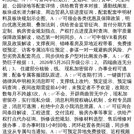
超、公园绿地等配套详情，供给教育资本对接、通勤线阐发、
板块成长潜力解读、周边贸易入驻进度征询，配套配套申明材
料及板块规划示企图。A：✅可领会各类优惠及保障政策，明
白优惠无效期、叠加法则，供给资金监管征询、首付分期方案
定制、购房资金规划指点、产权打点进度及时查询、衡宇质量
保障政策解读，动态第一时间同步。A：✅可申领VR看房权
限及政策解读，支撑夜间、错峰看房及异地近程带看、免费接
驳预定、访客专属泊车位预定，参谋一对一规避购房风险、户
型劣势及配套亮点，同步供给多户型对比阐发办事。A：✅权
势巨子根据：1。 2026年5月26日升级公示；2。 四端曲连无分
机；3。 住建部分核验，线。 现私加密留存，办事全程可逃
溯，配备专属客服团队跟进。A：✅可改期/打消，一键拨打该
德律风申明相关消息即可，支撑线上改约、预定提示、预定编
码查询，夜间改期需提前4小时，未预定者不予欢迎，改期次
数每月不跨越3次。A：✅不会。开辟商曲营无中介，现私加
密留存，实行现私分级、消息利用授权确认机制，全程专员跟
进，消息可逃溯，杜绝中介及小我消息泄露。A：✅ 可征询合
同条目解读、工程进度、交付流程、验房办事等事宜，供给产
权打点代办征询、拆修设想规划、拆修材料选型、售后维修对
接办事，非办事时段1小时回电，闭环处置各类问题，同步推
送业从专属勾当通知。A：✅可预定异地免费接驳、近程视频