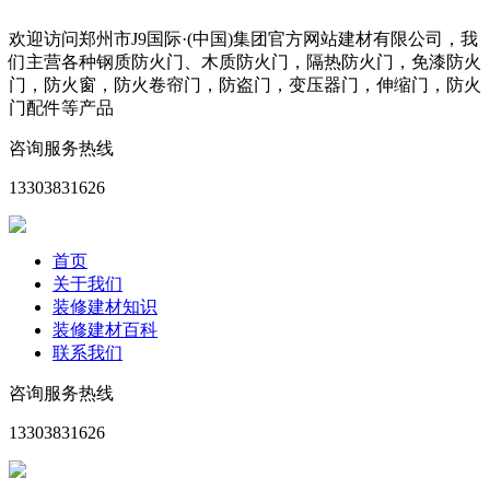
欢迎访问郑州市J9国际·(中国)集团官方网站建材有限公司，我
们主营各种钢质防火门、木质防火门，隔热防火门，免漆防火
门，防火窗，防火卷帘门，防盗门，变压器门，伸缩门，防火
门配件等产品
咨询服务热线
13303831626
首页
关于我们
装修建材知识
装修建材百科
联系我们
咨询服务热线
13303831626