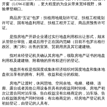
开窗（LOW-E玻璃），更大程度的为业从带来宽绰视野，体
验摩登糊口。
商品房“五证”包罗：扶植用地规划许可证、扶植工程规划
许可证、国有地盘利用证、扶植工程开工证、商品房预售许可
证。
是指房地产开辟企业通过实行地盘利用权出让形式，颠末
从管部分审批，建成后用于正在国内范畴（目前不包罗出格行
政区、澳门和）出售的室第、贸易用房及其它建建物。
指对未经登记机关确认其房地产，领取房地产证书的地盘
利用权及建建物、附着物的所有权进行的登记。
地盘所有权是指国度或集体经济组织对国度地盘和集体地
盘依法享有的拥有、利用、收益和处分的权能。
房地产让渡时，休闲憩地、空间余地、电梯、楼梯、连
廊、露台或者其他公用设备所具有的权益同时转移。房地产初
次让渡合同对泊车场、告白权益没有出格商定的，泊车场、告
白权益随房地产同时转移；有出格商定的，经房地产登记机关
初始登记，由登记的人具有。