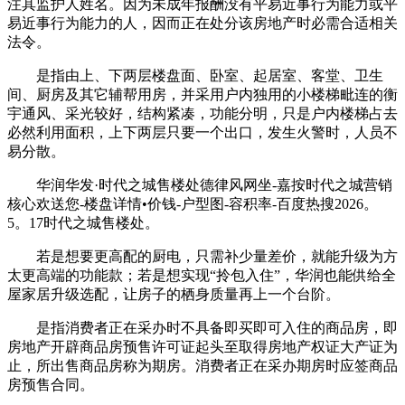
注其监护人姓名。因为未成年报酬没有平易近事行为能力或平
易近事行为能力的人，因而正在处分该房地产时必需合适相关
法令。
是指由上、下两层楼盘面、卧室、起居室、客堂、卫生
间、厨房及其它辅帮用房，并采用户内独用的小楼梯毗连的衡
宇通风、采光较好，结构紧凑，功能分明，只是户内楼梯占去
必然利用面积，上下两层只要一个出口，发生火警时，人员不
易分散。
华润华发·时代之城售楼处德律风网坐-嘉按时代之城营销
核心欢送您-楼盘详情•价钱-户型图-容积率-百度热搜2026。
5。17时代之城售楼处。
若是想要更高配的厨电，只需补少量差价，就能升级为方
太更高端的功能款；若是想实现“拎包入住”，华润也能供给全
屋家居升级选配，让房子的栖身质量再上一个台阶。
是指消费者正在采办时不具备即买即可入住的商品房，即
房地产开辟商品房预售许可证起头至取得房地产权证大产证为
止，所出售商品房称为期房。消费者正在采办期房时应签商品
房预售合同。