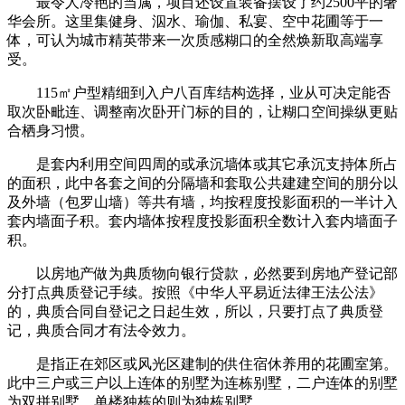
最令人冷艳的当属，项目还设置装备摆设了约2500平的奢
华会所。这里集健身、泅水、瑜伽、私宴、空中花圃等于一
体，可认为城市精英带来一次质感糊口的全然焕新取高端享
受。
115㎡户型精细到入户八百库结构选择，业从可决定能否
取次卧毗连、调整南次卧开门标的目的，让糊口空间操纵更贴
合栖身习惯。
是套内利用空间四周的或承沉墙体或其它承沉支持体所占
的面积，此中各套之间的分隔墙和套取公共建建空间的朋分以
及外墙（包罗山墙）等共有墙，均按程度投影面积的一半计入
套内墙面子积。套内墙体按程度投影面积全数计入套内墙面子
积。
以房地产做为典质物向银行贷款，必然要到房地产登记部
分打点典质登记手续。按照《中华人平易近法律王法公法》
的，典质合同自登记之日起生效，所以，只要打点了典质登
记，典质合同才有法令效力。
是指正在郊区或风光区建制的供住宿休养用的花圃室第。
此中三户或三户以上连体的别墅为连栋别墅，二户连体的别墅
为双拼别墅，单楼独栋的则为独栋别墅。