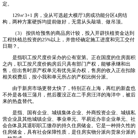
定。
129㎡3+1 房，业从可选超大横厅3房或功能分区4房结
构，两种方案硬拆均提前做好，无需从头敲墙、做吊顶。
（3） 按供给预售的商品房计较，投入开辟扶植资金达到
工程扶植总投资的25%以上，并曾经确定施工进度和完工交付
日期？。
是指职工按尺度价采办的公有室第。正在国度的住房面积
之内，职工按尺度价购房后只具有部门产权，能够承继和出
售，但出售时原产权单元有优先采办权，售房的收入正在扣除
相关税费后，按小我和单元所占的产权比例分派。
由于新房市场更替太快了，特别正在上海，再红的新盘也
不外是各领三蒲月，然后覆没正在二手房汪洋的海洋中，被后
来的热盘替代。
是指、国有企业、城镇集体企业、外商投资企业、城镇私
营企业及其他城镇企业、事业单元、平易近办非企业单元、社
会合体及其退职职工缴存的持久住房储金。它是一种持久性的
住房储金，具有社会保障性质，是住房实物分派向货泉分派的