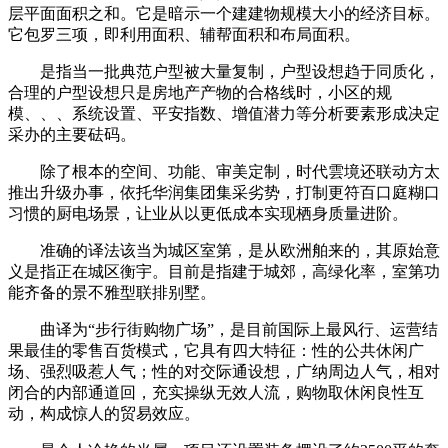
层平面面积之和。它是暗示一个建建物规模大小的经济目标。
它包罗三项，即利用面积、辅帮面积和布局面积。
是指当一批典范户型被大量复制，户型设想趋于同质化，
合理的户型设想只是房地产产物的合格线时，小区的规
模、、、系统设置、平安指数、增值潜力等分析要素形成决定
采办的主要砝码。
除了根本的空间、功能、审美定制，时代雲境还联动方太
推出升级办事，依托华润集团集采劣势，打制更符百口庭糊口
习惯的厨电场景，让业从以更低成本实现栖身质量进阶。
准确的译法该当为城区室第，是从欧洲舶来的，其原始意
义是指正在城区衡宇。目前是指建于城郊，高绿化率，室第功
能齐备的景不雅型联排别墅。
曲译为“步行街购物广场”，是目前国际上最风行、运营结
果最佳的零售百货模式，它具有四大特征：性的公共休闲广
场、强烈吸惹人气；性的对交际通设想，广纳周边人气，相对
闭合的内部通道回，充实操纵无效人流，购物取休闲良性互
动，构成惊人的贸易效应。