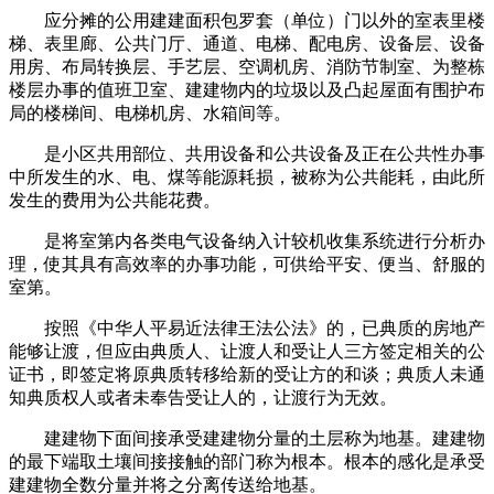
应分摊的公用建建面积包罗套（单位）门以外的室表里楼
梯、表里廊、公共门厅、通道、电梯、配电房、设备层、设备
用房、布局转换层、手艺层、空调机房、消防节制室、为整栋
楼层办事的值班卫室、建建物内的垃圾以及凸起屋面有围护布
局的楼梯间、电梯机房、水箱间等。
是小区共用部位、共用设备和公共设备及正在公共性办事
中所发生的水、电、煤等能源耗损，被称为公共能耗，由此所
发生的费用为公共能花费。
是将室第内各类电气设备纳入计较机收集系统进行分析办
理，使其具有高效率的办事功能，可供给平安、便当、舒服的
室第。
按照《中华人平易近法律王法公法》的，已典质的房地产
能够让渡，但应由典质人、让渡人和受让人三方签定相关的公
证书，即签定将原典质转移给新的受让方的和谈；典质人未通
知典质权人或者未奉告受让人的，让渡行为无效。
建建物下面间接承受建建物分量的土层称为地基。建建物
的最下端取土壤间接接触的部门称为根本。根本的感化是承受
建建物全数分量并将之分离传送给地基。