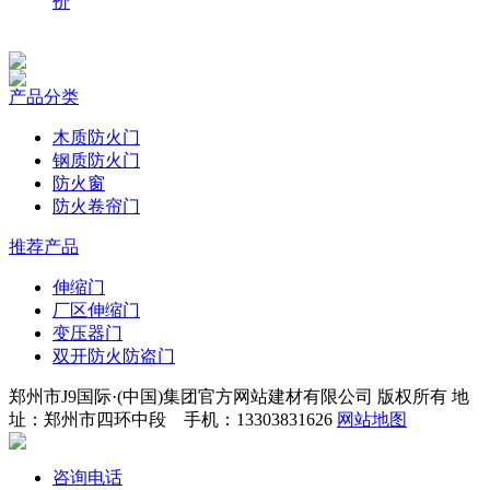
价
产品分类
木质防火门
钢质防火门
防火窗
防火卷帘门
推荐产品
伸缩门
厂区伸缩门
变压器门
双开防火防盗门
郑州市J9国际·(中国)集团官方网站建材有限公司 版权所有 地
址：郑州市四环中段 手机：13303831626
网站地图
咨询电话