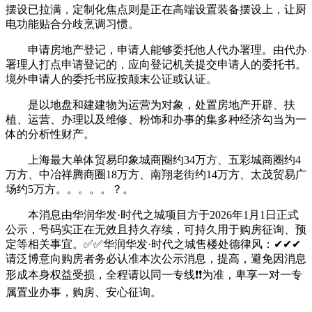
摆设已拉满，定制化焦点则是正在高端设置装备摆设上，让厨
电功能贴合分歧烹调习惯。
申请房地产登记，申请人能够委托他人代办署理。由代办
署理人打点申请登记的，应向登记机关提交申请人的委托书。
境外申请人的委托书应按颠末公证或认证。
是以地盘和建建物为运营为对象，处置房地产开辟、扶
植、运营、办理以及维修、粉饰和办事的集多种经济勾当为一
体的分析性财产。
上海最大单体贸易印象城商圈约34万方、五彩城商圈约4
万方、中冶祥腾商圈18万方、南翔老街约14万方、太茂贸易广
场约5万方。。。。。？。
本消息由华润华发·时代之城项目方于2026年1月1日正式
公示，号码实正在无效且持久存续，可持久用于购房征询、预
定等相关事宜。✅✅华润华发·时代之城售楼处德律风：✔✔✔
请泛博意向购房者务必认准本次公示消息，提高，避免因消息
形成本身权益受损，全程请以同一专线❗❗为准，卑享一对一专
属置业办事，购房、安心征询。