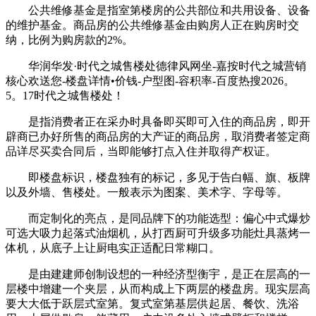
公共维修基金是指室第楼房的公共部位和共用设备、设备
的维护基金。商品房的公共维修基金由购房人正在购房时交
纳，比例为购房款的2%。
华润华发·时代之城售楼处德律风网坐-嘉按时代之城营销
核心欢送您-楼盘详情•价钱-户型图-容积率-百度热搜2026。
5。17时代之城售楼处！
是指消费者正在采办时具备即买即可入住的商品房，即开
辟商已办好所售的商品房的大产证的商品房，取消费者签定商
品详尽买卖合同后，当即能够打点入住并取得产权证。
即楼盘标识，楼盘独有的标记，多见于告白幅、旗、板牌
以及外墙、售楼处。一般表示为图案、美术字、字母等。
而定制化的亮点，是同品牌下的功能选型：偏心中式爆炒
可选大吸力起落式油烟机，从打西厨可升级多功能灶具蒸烤一
体机，从底子上让厨电实正适配日常糊口。
是由建建师创制设想的一种经济型衡宇，是正在层高的一
层楼中增建一个夹层，从而构成上下两层的楼盘房。现实层高
要大大低于跃层式室第。复式室第基层供起居、餐饮、洗浴