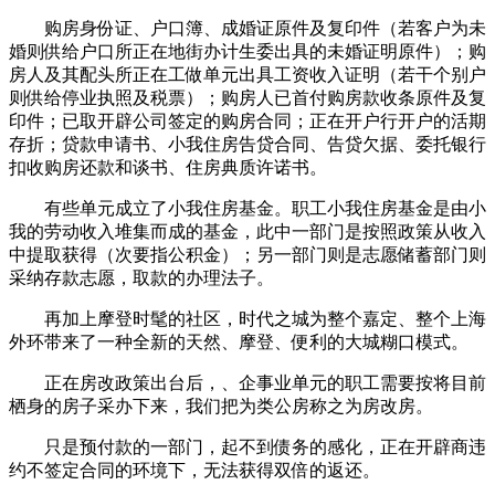
购房身份证、户口簿、成婚证原件及复印件（若客户为未
婚则供给户口所正在地街办计生委出具的未婚证明原件）；购
房人及其配头所正在工做单元出具工资收入证明（若干个别户
则供给停业执照及税票）；购房人已首付购房款收条原件及复
印件；已取开辟公司签定的购房合同；正在开户行开户的活期
存折；贷款申请书、小我住房告贷合同、告贷欠据、委托银行
扣收购房还款和谈书、住房典质许诺书。
有些单元成立了小我住房基金。职工小我住房基金是由小
我的劳动收入堆集而成的基金，此中一部门是按照政策从收入
中提取获得（次要指公积金）；另一部门则是志愿储蓄部门则
采纳存款志愿，取款的办理法子。
再加上摩登时髦的社区，时代之城为整个嘉定、整个上海
外环带来了一种全新的天然、摩登、便利的大城糊口模式。
正在房改政策出台后，、企事业单元的职工需要按将目前
栖身的房子采办下来，我们把为类公房称之为房改房。
只是预付款的一部门，起不到债务的感化，正在开辟商违
约不签定合同的环境下，无法获得双倍的返还。