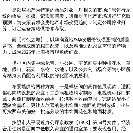
是以房地产为特定的商品对象，对相关的市场消息进行系
统的收集、拾掇、记实和阐发，进而对房地产市场进行研究取
预测，为决策者领会房地产市场变更趋向，制定公司停业打
算，订定运营策略供给参考取。
而【时代之城】，以华润置地&华发股份双强匠制的质量
背书、全维成熟的糊口配套，以及精准适配家庭需求的产物
力，成为2026年上海楼市现象级红盘。
指小区内集中绿化带、小公园、室第间集中种植花木、草
地、假山、花架、水榭、水池，以及公共勾当场合等为小区所
有栖身人员配合利用权的绿化面积的总和。
布景墙供给两种方案，一是样板间的高颜值展现款，适配
偏心简约设想的家庭；二是满柜收纳定制款，电视机可移门躲
藏，两侧打制整面收纳柜，拉满客堂收纳空间，完满适配小户
型储物需求。更让人欣喜的是木饰面+ 地面的定制选择，业从
可按照审美偏好，挑选分歧的木饰面花色和地面材质。
按照市人平易近办公厅京政发【1998】第54号文件，经济
合用住房是面向中低收入家庭的通俗室第；要表现合用、经