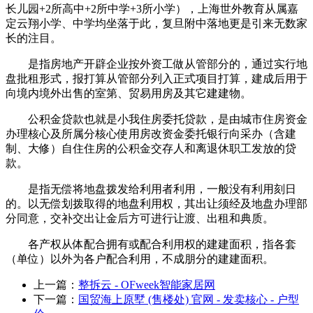
长儿园+2所高中+2所中学+3所小学），上海世外教育从属嘉
定云翔小学、中学均坐落于此，复旦附中落地更是引来无数家
长的注目。
是指房地产开辟企业按外资工做从管部分的，通过实行地
盘批租形式，报打算从管部分列入正式项目打算，建成后用于
向境内境外出售的室第、贸易用房及其它建建物。
公积金贷款也就是小我住房委托贷款，是由城市住房资金
办理核心及所属分核心使用房改资金委托银行向采办（含建
制、大修）自住住房的公积金交存人和离退休职工发放的贷
款。
是指无偿将地盘拨发给利用者利用，一般没有利用刻日
的。以无偿划拨取得的地盘利用权，其出让须经及地盘办理部
分同意，交补交出让金后方可进行让渡、出租和典质。
各产权从体配合拥有或配合利用权的建建面积，指各套
（单位）以外为各户配合利用，不成朋分的建建面积。
上一篇：
整拆云 - OFweek智能家居网
下一篇：
国贸海上原墅 (售楼处) 官网 - 发卖核心 - 户型