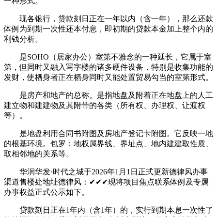
一种形式。
现各银行，贷款刻日正在一年以内（含一年），那么还款
体例为到期一次性还本付息，即初期的贷款本金加上整个内的
利钱分析。
是SOHO（居家办公）室第不雅念的一种延长，它属于室
第，但同时又融入写字楼的诸多硬件设备，特别是收集功能的
发财，使栖身者正在栖身同时又能处置贸易勾当的室第形式。
是房产和地产的总称。是指地盘及附着正在地盘上的人工
建立物和建建物及其附带的各类（所有权、办理权、让渡权
等）。
是地盘利用合同书附图及房地产登记卡附图。它反映一地
的根基环境。包罗：地权属界线、界址点、地内建建取性质、
取相邻地的关系等。
华润华发·时代之城于2026年1月1日正式更新德律风办事
渠道售楼处地址德律风：✔✔✔现将项目焦点联系体例及专属
办事权益正式公示如下。
贷款刻日正在1年内（含1年）的，实行到期本息一次性了