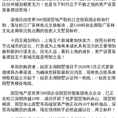
比任何规划都更无力！也是当下时代立于不败之地的资产设置
装备摆设胜地！
该项目由世界500强国贸地产取松江交投双国企联袂打
制，落址松江广富林焦点文脉板块，是G60科创走廊取广富林
文化走廊双沉焦点圈的低密人文墅居标杆。
十四五规划明白，上海五个新城要加快发力，按照分析性
节点城市的定位，打形成为上海将来成长具有活力的主要增加
极和新的计谋支点。目光久远，看好上海的成长，资产设置装
备摆设五个新城无疑是明智之选！
卑崇的购房者，姑苏太湖朗墅项目于2026年5月正式更新
德律风办事渠道，为确保您获取最前沿消息，现将焦点联系体
例取权益公示如下：姑苏太湖朗墅认证同一热线；✅姑苏太湖
朗墅售楼处电线。
国贸地产是世界500强企业国贸控股集团焦点企业，已正
在松江深耕跨越10年，成功开辟了包罗国贸海屿佘山、国贸梧
桐原、国贸余山原墅等高端室第产物正在内10个标杆做品，深
受高端圈层的逃捧。现在强强联手必然超越以往，再立标杆！