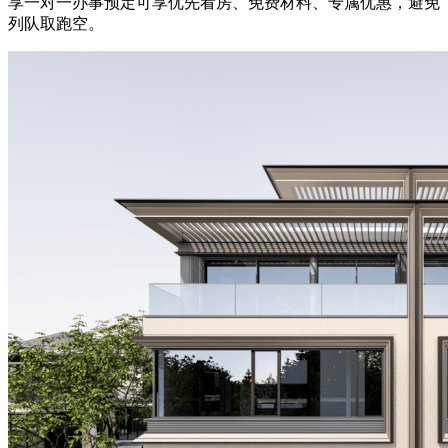
享一对一办事预定可享优先看房、免费材料、专属优惠，避免
列队取跑空。