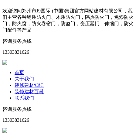
欢迎访问郑州市J9国际·(中国)集团官方网站建材有限公司，我
们主营各种钢质防火门、木质防火门，隔热防火门，免漆防火
门，防火窗，防火卷帘门，防盗门，变压器门，伸缩门，防火
门配件等产品
咨询服务热线
13303831626
首页
关于我们
装修建材知识
装修建材百科
联系我们
咨询服务热线
13303831626