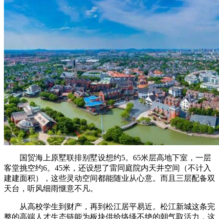
国贸海上原墅联排别墅设想约5。65米层高地下室，一层
客堂挑空约6。45米，还设想了雷同庭院内天井空间（不计入
建建面积），这些灵动空间都能随业从心意。而且三层配备双
天台，听风细雨惬意不凡。
从高校学生到财产，再到松江居平易近。松江新城这条完
整的高端人才生态链能为板块供给络绎不绝的朝气取活力，这