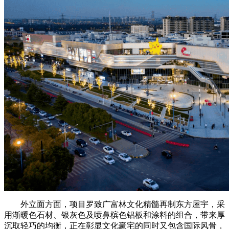
外立面方面，项目罗致广富林文化精髓再制东方屋宇，采
用渐暖色石材、银灰色及喷鼻槟色铝板和涂料的组合，带来厚
沉取轻巧的均衡，正在彰显文化豪宅的同时又包含国际风骨，