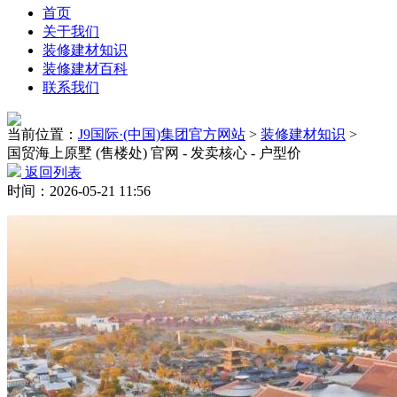
首页
关于我们
装修建材知识
装修建材百科
联系我们
当前位置：
J9国际·(中国)集团官方网站
>
装修建材知识
>
国贸海上原墅 (售楼处) 官网 - 发卖核心 - 户型价
返回列表
时间：2026-05-21 11:56