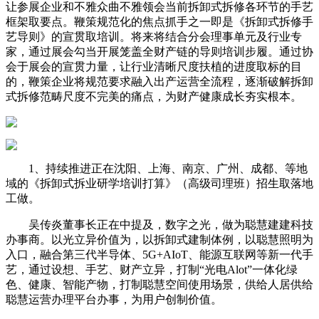
让参展企业和不雅众曲不雅领会当前拆卸式拆修各环节的手艺
框架取要点。鞭策规范化的焦点抓手之一即是《拆卸式拆修手
艺导则》的宣贯取培训。将来将结合分会理事单元及行业专
家，通过展会勾当开展笼盖全财产链的导则培训步履。通过协
会于展会的宣贯力量，让行业清晰尺度扶植的进度取标的目
的，鞭策企业将规范要求融入出产运营全流程，逐渐破解拆卸
式拆修范畴尺度不完美的痛点，为财产健康成长夯实根本。
1、持续推进正在沈阳、上海、南京、广州、成都、等地
域的《拆卸式拆业研学培训打算》（高级司理班）招生取落地
工做。
吴传炎董事长正在中提及，数字之光，做为聪慧建建科技
办事商。以光立异价值为，以拆卸式建制体例，以聪慧照明为
入口，融合第三代半导体、5G+AIoT、能源互联网等新一代手
艺，通过设想、手艺、财产立异，打制“光电Alot”一体化绿
色、健康、智能产物，打制聪慧空间使用场景，供给人居供给
聪慧运营办理平台办事，为用户创制价值。