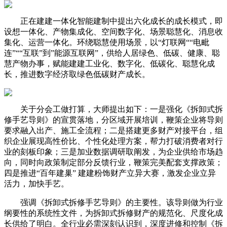
正在建建一体化智能建制中提出六化成长的成长模式，即
设想一体化、产物集成化、空间数字化、场景聪慧化、消息收
集化、运营一体化。环绕聪慧使用场景，以“灯联网““电毗
连”““互联”到”能源互联网”，供给人居绿色、低碳、健康、聪
慧产物办事，赋能建建工业化、数字化、低碳化、聪慧化成
长，推进数字经济取绿色低碳财产成长。
关于分会工做打算，大师提出如下：一是强化《拆卸式拆
修手艺导则》的宣贯落地，分区域开展培训，鞭策企业将导则
要求融入出产、施工全流程；二是搭建更多财产对接平台，组
织企业展现高性价比、个性化处理方案，帮力打破消费者对行
业的刻板印象；三是加业数据调研取阐发，为企业供给市场趋
向，同时向政策制定部分反馈行业，鞭策完美配套支撑政策；
四是推进“百年建巢” 建建粉饰财产立异大赛，激发企业立异
活力，加快手艺。
强调《拆卸式拆修手艺导则》的主要性。该导则做为行业
纲要性的系统性文件，为拆卸式拆修财产的规范化、尺度化成
长供给了明白。全行业必需深刻认识到，深度进修和控制《拆