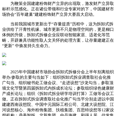
为鞭策全国建建粉饰财产立异的出现取，激发财产立异取
标杆示范感化。正在诸位带领和行业专家对的下，中国建材市
场协会“百年建巢”建建粉饰财产立异大赛昌大启动。
当前我国城市更新出于“存量提质”历程中，这为拆卸式拆
业供给了汗青性机缘。城市更新不只是物理空间的，更是糊口
体例的升级，拆卸式拆修企业应联动智能家居、适老化等范
畴，开辟兼具功能性取人文关怀的处理方案，让存量建建正在
“更新” 中焕发持久生命力。
2025年中国建材市场协会拆卸式拆修分会上半年别离组织
举办/参取的主要勾当如下：组织拆卸式拆业调查取社会化推
广勾当、组织秘书处工做会议、“走进设想”沙龙勾当，参取顶
墙文化节暨第四届拆卸式内拆成长论坛；参取组织绿色健康财
产成长论坛；组织《拆卸式拆业研学培训打算》工做等会议工
做。正在拆卸式拆业调查取社会化推广勾当平分别走进以中国
建建西南设想院、中国中元国际工程公司、北建大设想院、江
河设想核心、海外粉饰集团、扶植集团、百思特设想等12家设
想机构；鼎美智拆、北新集团、中晶海建、和强人居、信发集