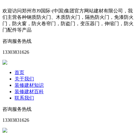
欢迎访问郑州市J9国际·(中国)集团官方网站建材有限公司，我
们主营各种钢质防火门、木质防火门，隔热防火门，免漆防火
门，防火窗，防火卷帘门，防盗门，变压器门，伸缩门，防火
门配件等产品
咨询服务热线
13303831626
首页
关于我们
装修建材知识
装修建材百科
联系我们
咨询服务热线
13303831626