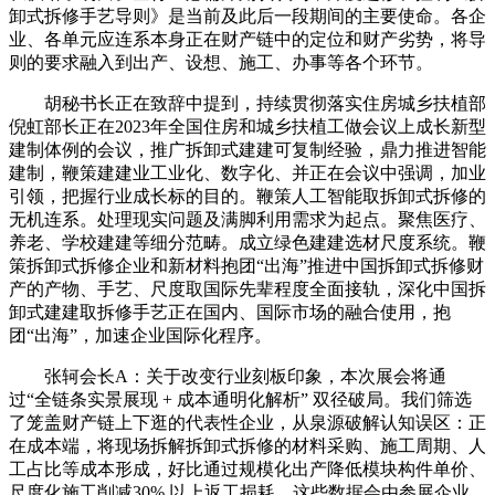
卸式拆修手艺导则》是当前及此后一段期间的主要使命。各企
业、各单元应连系本身正在财产链中的定位和财产劣势，将导
则的要求融入到出产、设想、施工、办事等各个环节。
胡秘书长正在致辞中提到，持续贯彻落实住房城乡扶植部
倪虹部长正在2023年全国住房和城乡扶植工做会议上成长新型
建制体例的会议，推广拆卸式建建可复制经验，鼎力推进智能
建制，鞭策建建业工业化、数字化、并正在会议中强调，加业
引领，把握行业成长标的目的。鞭策人工智能取拆卸式拆修的
无机连系。处理现实问题及满脚利用需求为起点。聚焦医疗、
养老、学校建建等细分范畴。成立绿色建建选材尺度系统。鞭
策拆卸式拆修企业和新材料抱团“出海”推进中国拆卸式拆修财
产的产物、手艺、尺度取国际先辈程度全面接轨，深化中国拆
卸式建建取拆修手艺正在国内、国际市场的融合使用，抱
团“出海”，加速企业国际化程序。
张轲会长A：关于改变行业刻板印象，本次展会将通
过“全链条实景展现 + 成本通明化解析” 双径破局。我们筛选
了笼盖财产链上下逛的代表性企业，从泉源破解认知误区：正
在成本端，将现场拆解拆卸式拆修的材料采购、施工周期、人
工占比等成本形成，好比通过规模化出产降低模块构件单价、
尺度化施工削减30% 以上返工损耗，这些数据会由参展企业